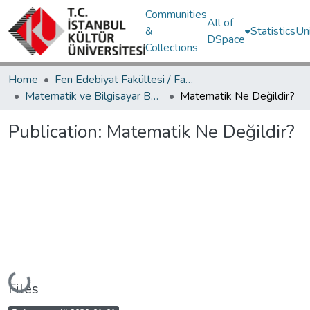
Communities
All of
&
Statistics
Un
DSpace
Collections
Home
Fen Edebiyat Fakültesi / Faculty of Letters and Sciences
Matematik ve Bilgisayar Bölümü / Department of Mathematics and Computer Science
Matematik Ne Değildir?
Publication:
Matematik Ne Değildir?
Loading...
Files