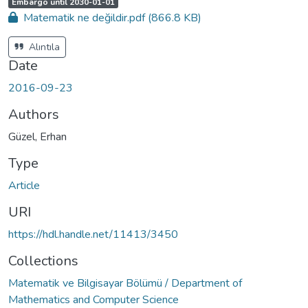
A
,
Embargo until 2030-01-01
c
Matematik ne değildir.pdf
(866.8 KB)
c
e
s
s
Alıntıla
s
t
Date
a
t
u
2016-09-23
s
:
Authors
Güzel, Erhan
Type
Article
URI
https://hdl.handle.net/11413/3450
Collections
Matematik ve Bilgisayar Bölümü / Department of
Mathematics and Computer Science