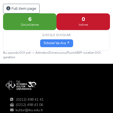
Full item page
6
0
Görüntülenme
İndirme
GOOGLE SCHOLAR
Scholar'da Ara ↗
Bu yayında DOI yok — Altmetric/Dimensions/PlumX/BIP! rozetleri DOI
gerektirir.
(0212) 498 41 41
(0212) 498 43 06
kultur@iku.edu.tr