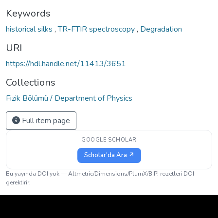
Keywords
historical silks
,
TR-FTIR spectroscopy
,
Degradation
URI
https://hdl.handle.net/11413/3651
Collections
Fizik Bölümü / Department of Physics
Full item page
GOOGLE SCHOLAR
Scholar'da Ara ↗
Bu yayında DOI yok — Altmetric/Dimensions/PlumX/BIP! rozetleri DOI
gerektirir.