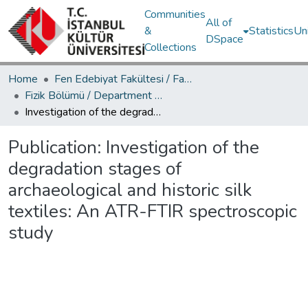
Communities
All of
&
Statistics
Un
DSpace
Collections
Home
Fen Edebiyat Fakültesi / Faculty of Letters and Sciences
Fizik Bölümü / Department of Physics
Investigation of the degradation stages of archaeological and historic silk textiles: An ATR-FTIR spectroscopic study
Publication:
Investigation of the
degradation stages of
archaeological and historic silk
textiles: An ATR-FTIR spectroscopic
study