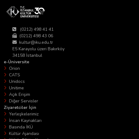
(0212) 498 41 41
(0212) 498 43 06
kultur@iku.edu.tr
E5 Karayolu üzeri Bakırköy
34158 İstanbul
e-Üniversite
Orion
CATS
Unidocs
Unitime
Açık Erişim
Diğer Servisler
Ziyaretciler İçin
Yerleşkelerimiz
İnsan Kaynakları
Basında İKÜ
Kültür Ajandası