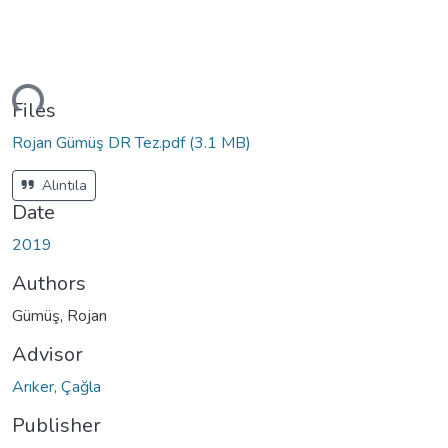
ding...
Files
Rojan Gümüş DR Tez.pdf
(3.1 MB)
Alıntıla
Date
2019
Authors
Gümüş, Rojan
Advisor
Arıker, Çağla
Publisher