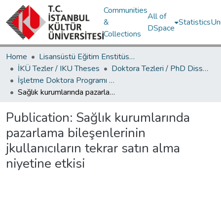
Communities
All of
&
Statistics
Un
DSpace
Collections
Home
Lisansüstü Eğitim Enstitüsü / Postgraduate Education Institute
İKÜ Tezler / IKU Theses
Doktora Tezleri / PhD Dissertations
İşletme Doktora Programı / Business Administration PhD Program
Sağlık kurumlarında pazarlama bileşenlerinin jkullanıcıların tekrar satın alma niyetine etkisi
Publication:
Sağlık kurumlarında
pazarlama bileşenlerinin
jkullanıcıların tekrar satın alma
niyetine etkisi