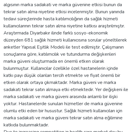
algısının marka sadakati ve marka güvenine etkisi bunun da
tekrar satın alma niyetine etkisi incelenmiştir. Bunun yanında
tedavi süreçlerinde hasta katılımcılığının da sağlık hizmeti
kullanıcılarının tekrar satın alma niyetine katkısı araştırılmıştır.
Araştırmada Diyarbakır ilinde farklı sosyo-ekonomik
düzeyden 681 sağlık hizmeti kullanıcısına sorular yöneltilerek
anketler Yapısal Eşitlik Modeli ile test edilmiştir. Çalışmanın
sonuçlarına göre, katılımcılık ve tutundurma değişkenleri
marka güveni oluşturmada en önemli etken olarak
bulunmuştur. Kullanıcılar özellikle özel hastanelerin içinde
katkı payı düşük olanları tercih etmekte ve fiyat önemli bir
etken olarak ortaya çıkmaktadır. Marka güveni ve marka
sadakati tekrar satın almaya etki etmektedir. Yer değişkeni ile
marka sadakati ve marka güveni arasında anlamlı bir ilişki
yoktur. Hastanelerde sunulan hizmetler de marka güvenine
olumlu etki eden bir husustur. Sağlık hizmeti kullanıcıları için
marka sadakati ve marka güveni tekrar satın alma eğilimine
katkıda bulunmaktadır.
Due to increasing competition in health care market day by