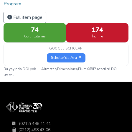
Program
Full item page
74
174
Görüntülenme
İndirme
GOOGLE SCHOLAR
Scholar'da Ara ↗
Bu yayında DOI yok — Altmetric/Dimensions/PlumX/BIP! rozetleri DOI
gerektirir.
(0212) 498 41 41
(0212) 498 43 06