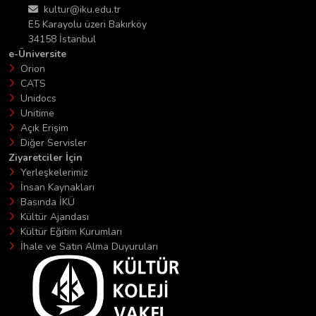
kultur@iku.edu.tr
E5 Karayolu üzeri Bakırköy
34158 İstanbul
e-Üniversite
Orion
CATS
Unidocs
Unitime
Açık Erişim
Diğer Servisler
Ziyaretciler İçin
Yerleşkelerimiz
İnsan Kaynakları
Basında İKÜ
Kültür Ajandası
Kültür Eğitim Kurumları
İhale ve Satın Alma Duyuruları