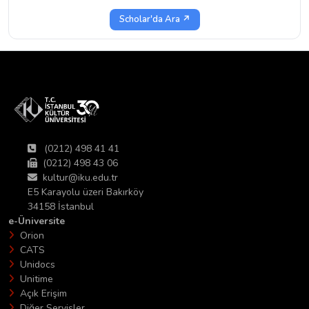
Scholar'da Ara ↗
(0212) 498 41 41
(0212) 498 43 06
kultur@iku.edu.tr
E5 Karayolu üzeri Bakırköy
34158 İstanbul
e-Üniversite
Orion
CATS
Unidocs
Unitime
Açık Erişim
Diğer Servisler