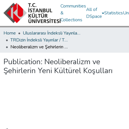
Communities
All of
&
Statistics
Un
DSpace
Collections
Home
Uluslararası İndeksli Yayınlar / International Indexed Publications
TRDizin İndeksli Yayınlar / TRDizin Indexed Publications
Neoliberalizm ve Şehirlerin Yeni Kültürel Koşulları
Publication:
Neoliberalizm ve
Şehirlerin Yeni Kültürel Koşulları