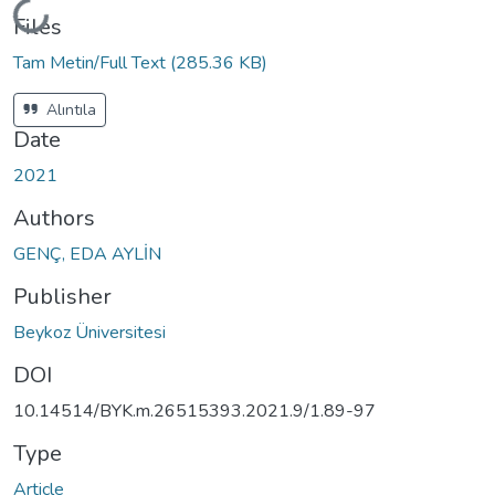
Loading...
Files
Tam Metin/Full Text
(285.36 KB)
Alıntıla
Date
2021
Authors
GENÇ, EDA AYLİN
Publisher
Beykoz Üniversitesi
DOI
10.14514/BYK.m.26515393.2021.9/1.89-97
Type
Article