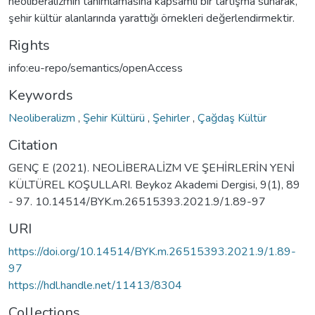
neoliberalizmin tanımlamasına kapsamlı bir tartışma sunarak,
şehir kültür alanlarında yarattığı örnekleri değerlendirmektir.
Rights
info:eu-repo/semantics/openAccess
Keywords
Neoliberalizm
,
Şehir Kültürü
,
Şehirler
,
Çağdaş Kültür
Citation
GENÇ E (2021). NEOLİBERALİZM VE ŞEHİRLERİN YENİ
KÜLTÜREL KOŞULLARI. Beykoz Akademi Dergisi, 9(1), 89
- 97. 10.14514/BYK.m.26515393.2021.9/1.89-97
URI
https://doi.org/10.14514/BYK.m.26515393.2021.9/1.89-
97
https://hdl.handle.net/11413/8304
Collections