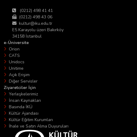
(0212) 498 41 41
(0212) 498 43 06
kultur@iku.edu.tr
E5 Karayolu üzeri Bakırköy
34158 İstanbul
e-Üniversite
Orion
CATS
Unidocs
Unitime
Açık Erişim
Diğer Servisler
Ziyaretciler İçin
Yerleşkelerimiz
İnsan Kaynakları
Basında İKÜ
Kültür Ajandası
Kültür Eğitim Kurumları
İhale ve Satın Alma Duyuruları