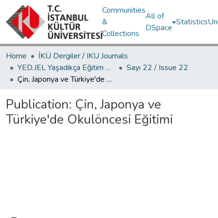
Communities
All of
&
Statistics
Un
DSpace
Collections
Home
İKÜ Dergiler / IKU Journals
YED.JEL Yaşadıkça Eğitim Dergisi / Journal of Education For Life
Sayı 22 / Issue 22
Çin, Japonya ve Türkiye'de Okulöncesi Eğitimi
Publication:
Çin, Japonya ve
Türkiye'de Okulöncesi Eğitimi
Loading...