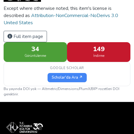
Except where otherwise noted, this item's license is
described as
Attribution-NonCommercial-NoDerivs 3.0
United States
Full item page
34
149
Görüntülenme
İndirme
GOOGLE SCHOLAR
Scholar'da Ara ↗
Bu yayında DOI yok — Altmetric/Dimensions/PlumX/BIP! rozetleri DOI
gerektirir.