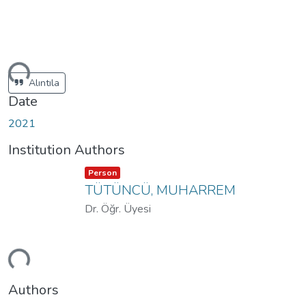
ding...
Alıntıla
Date
2021
Institution Authors
Item type:
,
Person
TÜTÜNCÜ, MUHARREM
Dr. Öğr. Üyesi
ding...
Authors