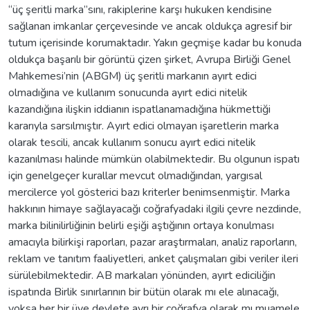
“üç şeritli marka”sını, rakiplerine karşı hukuken kendisine
sağlanan imkanlar çerçevesinde ve ancak oldukça agresif bir
tutum içerisinde korumaktadır. Yakın geçmişe kadar bu konuda
oldukça başarılı bir görüntü çizen şirket, Avrupa Birliği Genel
Mahkemesi’nin (ABGM) üç şeritli markanın ayırt edici
olmadığına ve kullanım sonucunda ayırt edici nitelik
kazandığına ilişkin iddianın ispatlanamadığına hükmettiği
kararıyla sarsılmıştır. Ayırt edici olmayan işaretlerin marka
olarak tescili, ancak kullanım sonucu ayırt edici nitelik
kazanılması halinde mümkün olabilmektedir. Bu olgunun ispatı
için genelgeçer kurallar mevcut olmadığından, yargısal
mercilerce yol gösterici bazı kriterler benimsenmiştir. Marka
hakkının himaye sağlayacağı coğrafyadaki ilgili çevre nezdinde,
marka bilinilirliğinin belirli eşiği aştığının ortaya konulması
amacıyla bilirkişi raporları, pazar araştırmaları, analiz raporların,
reklam ve tanıtım faaliyetleri, anket çalışmaları gibi veriler ileri
sürülebilmektedir. AB markaları yönünden, ayırt ediciliğin
ispatında Birlik sınırlarının bir bütün olarak mı ele alınacağı,
yoksa her bir üye devlete ayrı bir coğrafya olarak mı muamele