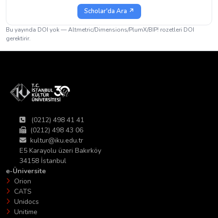
Scholar'da Ara ↗
Bu yayında DOI yok — Altmetric/Dimensions/PlumX/BIP! rozetleri DOI
gerektirir.
(0212) 498 41 41
(0212) 498 43 06
kultur@iku.edu.tr
E5 Karayolu üzeri Bakırköy
34158 İstanbul
e-Üniversite
Orion
CATS
Unidocs
Unitime