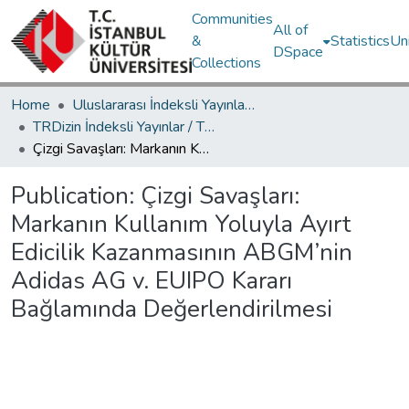
Communities
All of
&
Statistics
Un
DSpace
Collections
Home
Uluslararası İndeksli Yayınlar / International Indexed Publications
TRDizin İndeksli Yayınlar / TRDizin Indexed Publications
Çizgi Savaşları: Markanın Kullanım Yoluyla Ayırt Edicilik Kazanmasının ABGM’nin Adidas AG v. EUIPO Kararı Bağlamında Değerlendirilmesi
Publication:
Çizgi Savaşları:
Markanın Kullanım Yoluyla Ayırt
Edicilik Kazanmasının ABGM’nin
Adidas AG v. EUIPO Kararı
Bağlamında Değerlendirilmesi