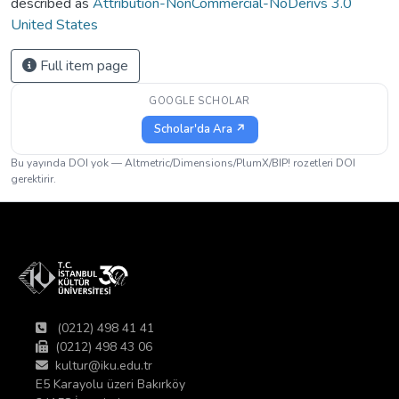
described as
Attribution-NonCommercial-NoDerivs 3.0
United States
Full item page
GOOGLE SCHOLAR
Scholar'da Ara ↗
Bu yayında DOI yok — Altmetric/Dimensions/PlumX/BIP! rozetleri DOI
gerektirir.
(0212) 498 41 41
(0212) 498 43 06
kultur@iku.edu.tr
E5 Karayolu üzeri Bakırköy