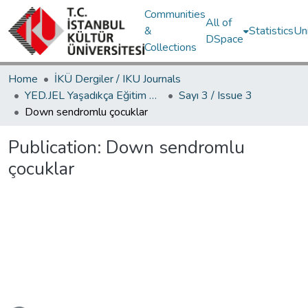
Communities
All of
&
Statistics
Un
DSpace
Collections
Home
İKÜ Dergiler / IKU Journals
YED.JEL Yaşadıkça Eğitim Dergisi / Journal of Education For Life
Sayı 3 / Issue 3
Down sendromlu çocuklar
Publication:
Down sendromlu
çocuklar