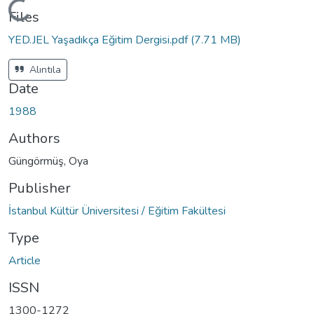
Loading...
Files
YED.JEL Yaşadıkça Eğitim Dergisi.pdf
(7.71 MB)
Alıntıla
Date
1988
Authors
Güngörmüş, Oya
Publisher
İstanbul Kültür Üniversitesi / Eğitim Fakültesi
Type
Article
ISSN
1300-1272