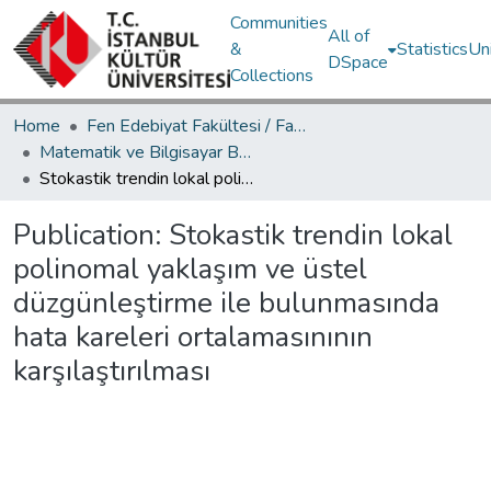
Communities
All of
&
Statistics
Un
DSpace
Collections
Home
Fen Edebiyat Fakültesi / Faculty of Letters and Sciences
Matematik ve Bilgisayar Bölümü / Department of Mathematics and Computer Science
Stokastik trendin lokal polinomal yaklaşım ve üstel düzgünleştirme ile bulunmasında hata kareleri ortalamasınının karşılaştırılması
Publication:
Stokastik trendin lokal
polinomal yaklaşım ve üstel
düzgünleştirme ile bulunmasında
hata kareleri ortalamasınının
karşılaştırılması