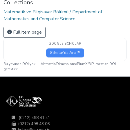
Collections
Matematik ve Bilgisayar Bölümü / Department of
Mathematics and Computer Science
Full item page
GOOGLE SCHOLAR
Scholar'da Ara ↗
Bu yayında DOI yok — Altmetric/Dimensions/PlumX/BIP! rozetleri DOI
gerektirir.
(0212) 498 41 41
(0212) 498 43 06
kultur@iku.edu.tr