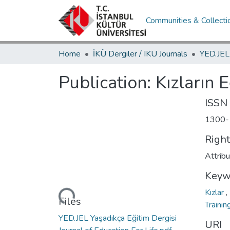
Communities & Collecti
Home
İKÜ Dergiler / IKU Journals
Publication:
Kızların E
ISSN
1300-
Righ
Attrib
Keyw
Kızlar
,
Loading...
Files
Trainin
YED.JEL Yaşadıkça Eğitim Dergisi
URI