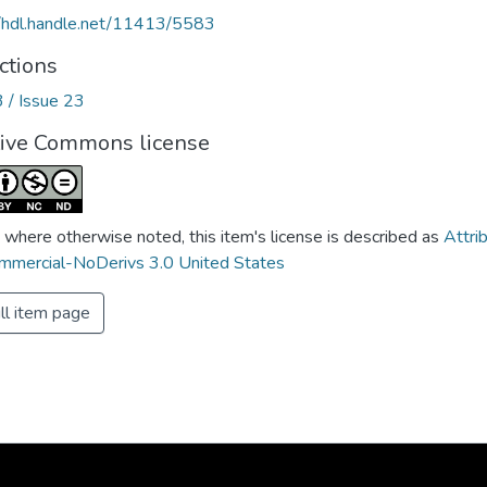
//hdl.handle.net/11413/5583
ctions
3 / Issue 23
tive Commons license
 where otherwise noted, this item's license is described as
Attri
mercial-NoDerivs 3.0 United States
ll item page