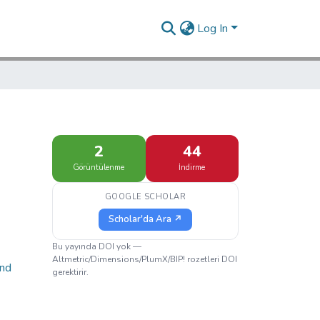
Log In
2
44
Görüntülenme
İndirme
GOOGLE SCHOLAR
Scholar'da Ara ↗
Bu yayında DOI yok —
Altmetric/Dimensions/PlumX/BIP! rozetleri DOI
and
gerektirir.