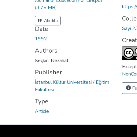
Journal of Education For Life.pdf
https:
(3.75 MB)
Colle
Alıntıla
Date
Sayı 2
1992
Crea
Authors
Seçkin, Nezahat
Except
Publisher
NonCom
İstanbul Kültür Üniversitesi / Eğitim
Fu
Fakültesi
Type
Article