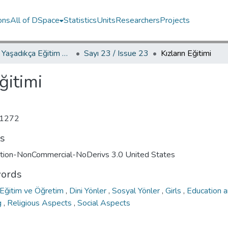
ons
All of DSpace
Statistics
Units
Researchers
Projects
YED.JEL Yaşadıkça Eğitim Dergisi / Journal of Education For Life
Sayı 23 / Issue 23
Kızların Eğitimi
ğitimi
1272
ts
ution-NonCommercial-NoDerivs 3.0 United States
ords
Eğitim ve Öğretim
,
Dini Yönler
,
Sosyal Yönler
,
Girls
,
Education 
g
,
Religious Aspects
,
Social Aspects