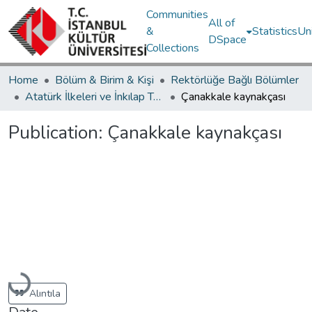
Communities
All of
&
Statistics
Un
DSpace
Collections
Home
Bölüm & Birim & Kişi
Rektörlüğe Bağlı Bölümler
Atatürk İlkeleri ve İnkılap Tarihi Bölümü
Çanakkale kaynakçası
Publication:
Çanakkale kaynakçası
Loading...
Alıntıla