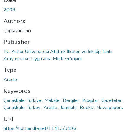
Date
2008
Authors
Çağlayan, İnci
Publisher
T.C. Kültür Üniversitesi Atatürk İlkeleri ve İnkılâp Tarihi
Araştırma ve Uygulama Merkezi Yayını
Type
Article
Keywords
Çanakkale, Türkiye
,
Makale
,
Dergiler
,
Kitaplar
,
Gazeteler
,
Çanakkale, Turkey
,
Article
,
Journals
,
Books
,
Newspapers
URI
https://hdl.handle.net/11413/3196