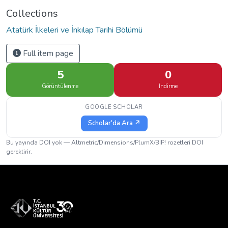
Collections
Atatürk İlkeleri ve İnkılap Tarihi Bölümü
Full item page
5
0
Görüntülenme
İndirme
GOOGLE SCHOLAR
Scholar'da Ara ↗
Bu yayında DOI yok — Altmetric/Dimensions/PlumX/BIP! rozetleri DOI
gerektirir.