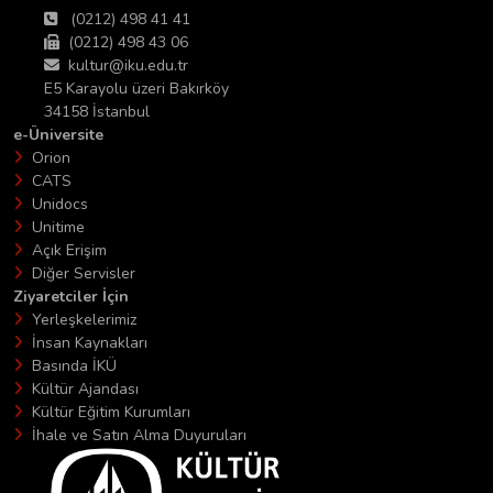
(0212) 498 41 41
(0212) 498 43 06
kultur@iku.edu.tr
E5 Karayolu üzeri Bakırköy
34158 İstanbul
e-Üniversite
Orion
CATS
Unidocs
Unitime
Açık Erişim
Diğer Servisler
Ziyaretciler İçin
Yerleşkelerimiz
İnsan Kaynakları
Basında İKÜ
Kültür Ajandası
Kültür Eğitim Kurumları
İhale ve Satın Alma Duyuruları