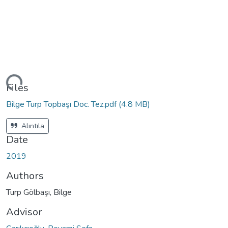
ding...
Files
Bilge Turp Topbaşı Doc. Tez.pdf
(4.8 MB)
Alıntıla
Date
2019
Authors
Turp Gölbaşı, Bilge
Advisor