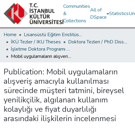
Communities
All of
&
Statistics
Un
DSpace
Collections
Home
Lisansüstü Eğitim Enstitüsü / Postgraduate Education Institute
İKÜ Tezler / IKU Theses
Doktora Tezleri / PhD Dissertations
İşletme Doktora Programı / Business Administration PhD Program
Mobil uygulamaların alışveriş amacıyla kullanılması sürecinde müşteri tatmini, bireysel yenilikçilik, algılanan kullanım kolaylığı ve fiyat duyarlılığı arasındaki ilişkilerin incelenmesi
Publication:
Mobil uygulamaların
alışveriş amacıyla kullanılması
sürecinde müşteri tatmini, bireysel
yenilikçilik, algılanan kullanım
kolaylığı ve fiyat duyarlılığı
arasındaki ilişkilerin incelenmesi