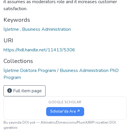
it assumes as moderators role and it increases customer
satisfaction.
Keywords
İşletme
,
Business Administration
URI
https://hdl.handle.net/11413/5306
Collections
İşletme Doktora Programı / Business Administration PhD
Program
Full item page
GOOGLE SCHOLAR
Scholar'da Ara ↗
Bu yayında DOI yok — Altmetric/Dimensions/PlumX/BIP! rozetleri DOI
gerektirir.