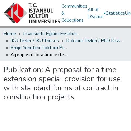
Communities
All of
&
Statistics
Un
DSpace
Collections
Home
Lisansüstü Eğitim Enstitüsü / Postgraduate Education Institute
İKÜ Tezler / IKU Theses
Doktora Tezleri / PhD Dissertations
Proje Yönetimi Doktora Programı / Project Management PhD Program
A proposal for a time extension special provision for use with standard forms of contract in construction projects
Publication:
A proposal for a time
extension special provision for use
with standard forms of contract in
construction projects