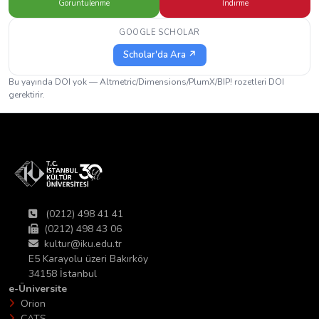
Görüntülenme
İndirme
GOOGLE SCHOLAR
Scholar'da Ara ↗
Bu yayında DOI yok — Altmetric/Dimensions/PlumX/BIP! rozetleri DOI
gerektirir.
(0212) 498 41 41
(0212) 498 43 06
kultur@iku.edu.tr
E5 Karayolu üzeri Bakırköy
34158 İstanbul
e-Üniversite
Orion
CATS