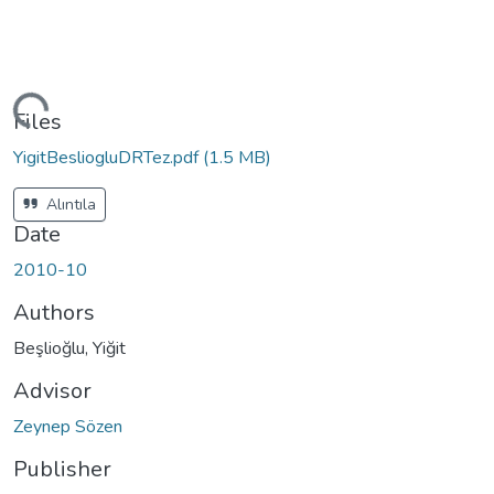
oading...
Files
YigitBesliogluDRTez.pdf
(1.5 MB)
Alıntıla
Date
2010-10
Authors
Beşlioğlu, Yiğit
Advisor
Zeynep Sözen
Publisher