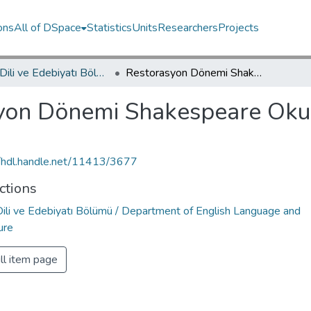
ons
All of DSpace
Statistics
Units
Researchers
Projects
İngiliz Dili ve Edebiyatı Bölümü / Department of English Language and Literature
Restorasyon Dönemi Shakespeare Okumaları
yon Dönemi Shakespeare Oku
//hdl.handle.net/11413/3677
ctions
 Dili ve Edebiyatı Bölümü / Department of English Language and
ure
ll item page