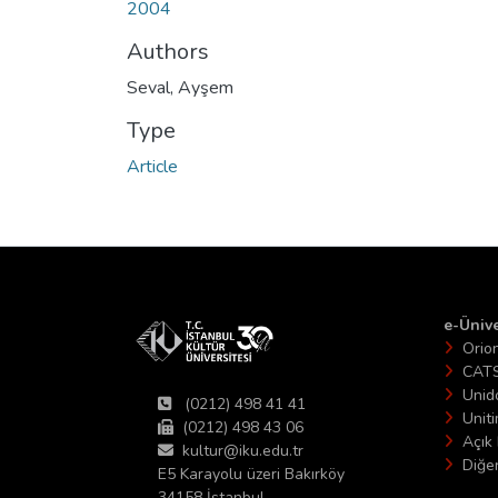
2004
Authors
Seval, Ayşem
Type
Article
e-Ünive
Orio
CAT
Unid
(0212) 498 41 41
Unit
(0212) 498 43 06
Açık 
kultur@iku.edu.tr
Diğer
E5 Karayolu üzeri Bakırköy
34158 İstanbul