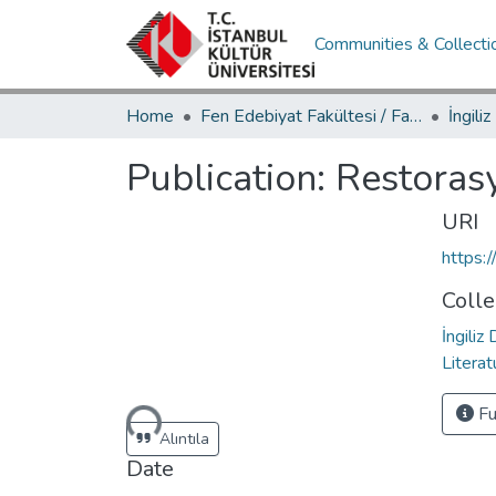
Communities & Collecti
Home
Fen Edebiyat Fakültesi / Faculty of Letters and Sciences
Publication:
Restoras
URI
https:
Colle
İngiliz
Literat
Fu
Loading...
Alıntıla
Date