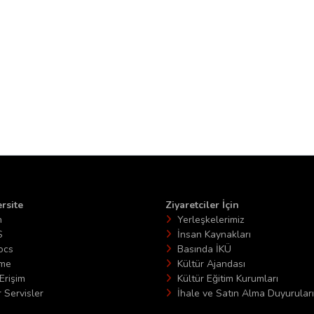
rsite
Ziyaretciler İçin
n
Yerleşkelerimiz
S
İnsan Kaynakları
ocs
Basında İKÜ
ime
Kültür Ajandası
Erişim
Kültür Eğitim Kurumları
 Servisler
İhale ve Satın Alma Duyuruları