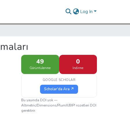
Log In
maları
49
0
Görüntülenme
İndirme
GOOGLE SCHOLAR
Scholar'da Ara ↗
Bu yayında DOI yok —
Altmetric/Dimensions/PlumX/BIP! rozetleri DOI
gerektirir.