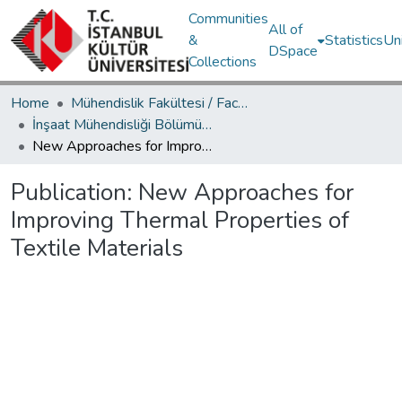
Communities
All of
&
Statistics
Un
DSpace
Collections
Home
Mühendislik Fakültesi / Faculty of Engineering
İnşaat Mühendisliği Bölümü / Department of Civil Engineering
New Approaches for Improving Thermal Properties of Textile Materials
Publication:
New Approaches for
Improving Thermal Properties of
Textile Materials