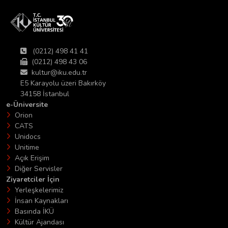
(0212) 498 41 41
(0212) 498 43 06
kultur@iku.edu.tr
E5 Karayolu üzeri Bakırköy
34158 İstanbul
e-Üniversite
Orion
CATS
Unidocs
Unitime
Açık Erişim
Diğer Servisler
Ziyaretciler İçin
Yerleşkelerimiz
İnsan Kaynakları
Basında İKÜ
Kültür Ajandası