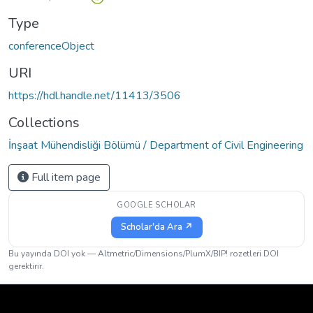
Type
conferenceObject
URI
https://hdl.handle.net/11413/3506
Collections
İnşaat Mühendisliği Bölümü / Department of Civil Engineering
Full item page
GOOGLE SCHOLAR
Scholar'da Ara ↗
Bu yayında DOI yok — Altmetric/Dimensions/PlumX/BIP! rozetleri DOI
gerektirir.