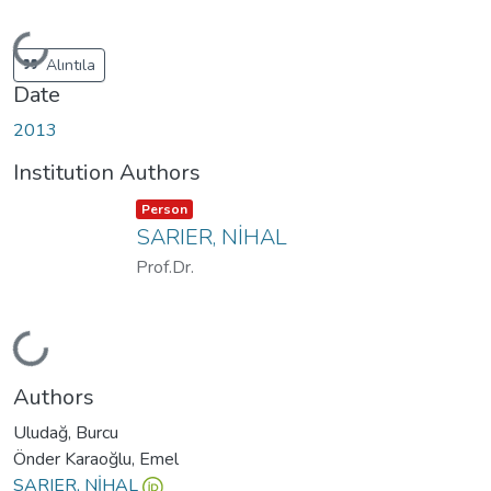
Loading...
Alıntıla
Date
2013
Institution Authors
Item type:
,
Person
SARIER, NİHAL
Prof.Dr.
Loading...
Authors
Uludağ, Burcu
Önder Karaoğlu, Emel
SARIER, NİHAL