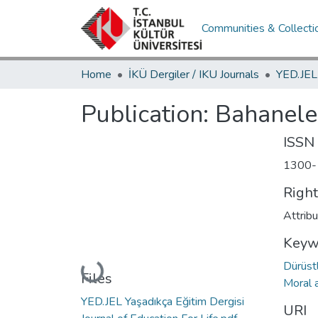
Communities & Collecti
Home
İKÜ Dergiler / IKU Journals
Publication:
Bahanele
ISSN
1300-
Righ
Attrib
Keyw
Dürüstl
Loading...
Files
Moral 
YED.JEL Yaşadıkça Eğitim Dergisi
URI