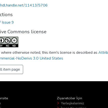
//hdl.handle.net/11413/5706
ctions
/ Issue 9
tive Commons license
 where otherwise noted, this item's license is described as
Attri
mercial-NoDerivs 3.0 United States
ll item page
rsite
Ziyaretciler İçin
n
Yerleşkelerimiz