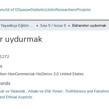
ons
All of DSpace
Statistics
Units
Researchers
Projects
YED.JEL Yaşadıkça Eğitim Dergisi / Journal of Education For Life
Sayı 9 / Issue 9
Bahaneler uydurmak
r uydurmak
1272
ts
ution-NonCommercial-NoDerivs 3.0 United States
ords
ük ve Yalancılık
,
Ahlaki ve Etik Yönler
,
Truthfulness and Falseho
and Ethical Aspects