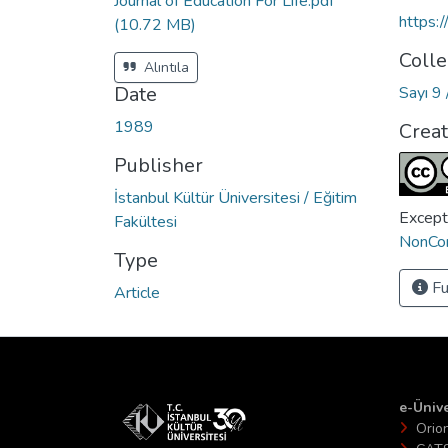
Journal of Education For Life.pdf
https:
(10.72 MB)
Colle
Alıntıla
Date
Sayı 9 
1989
Crea
Publisher
İstanbul Kültür Üniversitesi / Eğitim
Except
Fakültesi
NonCom
Type
Fu
Article
e-Ünive
Orio