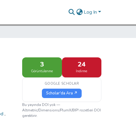
Log In
3
24
Görüntülenme
İndirme
GOOGLE SCHOLAR
Scholar'da Ara ↗
Bu yayında DOI yok —
Altmetric/Dimensions/PlumX/BIP! rozetleri DOI
od
,
gerektirir.