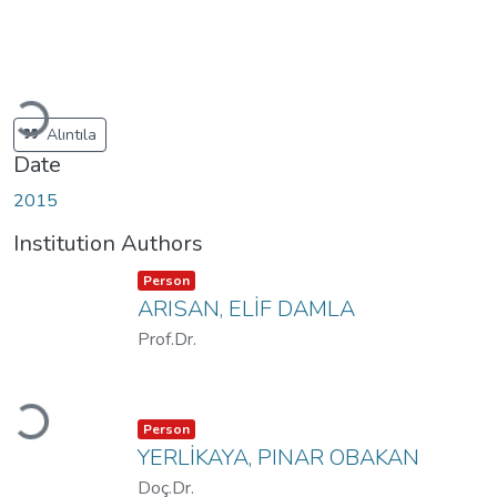
Loading...
Alıntıla
Date
2015
Institution Authors
Item type:
,
Person
ARISAN, ELİF DAMLA
Prof.Dr.
Loading...
Item type:
,
Person
YERLİKAYA, PINAR OBAKAN
Doç.Dr.