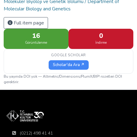
Moleküler Biyoloji ve Genetik Bölümü / Department of
Molecular Biology and Genetics
Full item page
16
0
Görüntülenme
İndirme
GOOGLE SCHOLAR
Scholar'da Ara ↗
Bu yayında DOI yok — Altmetric/Dimensions/PlumX/BIP! rozetleri DOI
gerektirir.
(0212) 498 41 41