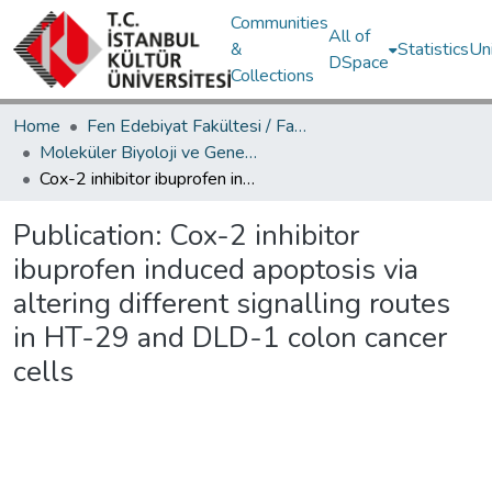
Communities
All of
&
Statistics
Un
DSpace
Collections
Home
Fen Edebiyat Fakültesi / Faculty of Letters and Sciences
Moleküler Biyoloji ve Genetik Bölümü / Department of Molecular Biology and Genetics
Cox-2 inhibitor ibuprofen induced apoptosis via altering different signalling routes in HT-29 and DLD-1 colon cancer cells
Publication:
Cox-2 inhibitor
ibuprofen induced apoptosis via
altering different signalling routes
in HT-29 and DLD-1 colon cancer
cells