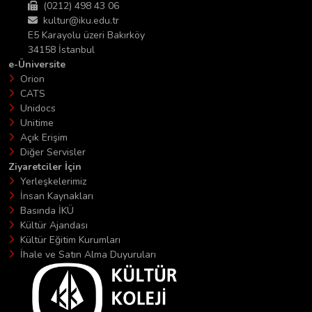
(0212) 498 43 06
kultur@iku.edu.tr
E5 Karayolu üzeri Bakırköy
34158 İstanbul
e-Üniversite
Orion
CATS
Unidocs
Unitime
Açık Erişim
Diğer Servisler
Ziyaretciler İçin
Yerleşkelerimiz
İnsan Kaynakları
Basında İKÜ
Kültür Ajandası
Kültür Eğitim Kurumları
İhale ve Satın Alma Duyuruları