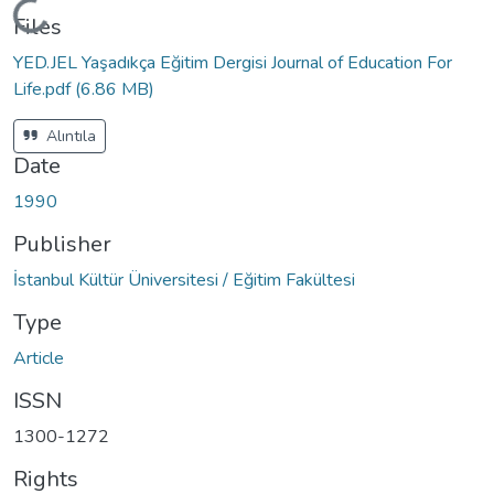
Loading...
Files
YED.JEL Yaşadıkça Eğitim Dergisi Journal of Education For
Life.pdf
(6.86 MB)
Alıntıla
Date
1990
Publisher
İstanbul Kültür Üniversitesi / Eğitim Fakültesi
Type
Article
ISSN
1300-1272
Rights