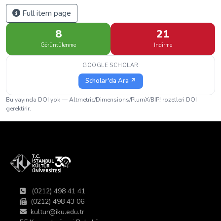
Full item page
8
21
Görüntülenme
İndirme
GOOGLE SCHOLAR
Scholar'da Ara ↗
Bu yayında DOI yok — Altmetric/Dimensions/PlumX/BIP! rozetleri DOI
gerektirir.
(0212) 498 41 41
(0212) 498 43 06
kultur@iku.edu.tr