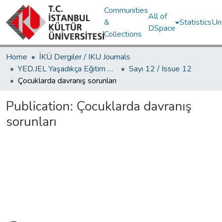
Communities
All of
&
Statistics
Un
DSpace
Collections
Home
İKÜ Dergiler / IKU Journals
YED.JEL Yaşadıkça Eğitim Dergisi / Journal of Education For Life
Sayı 12 / Issue 12
Çocuklarda davranış sorunları
Publication:
Çocuklarda davranış
sorunları