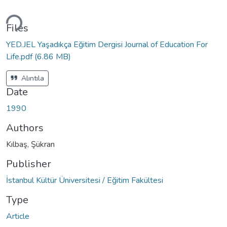
ding...
Files
YED.JEL Yaşadıkça Eğitim Dergisi Journal of Education For
Life.pdf
(6.86 MB)
Alıntıla
Date
1990
Authors
Kılbaş, Şükran
Publisher
İstanbul Kültür Üniversitesi / Eğitim Fakültesi
Type
Article