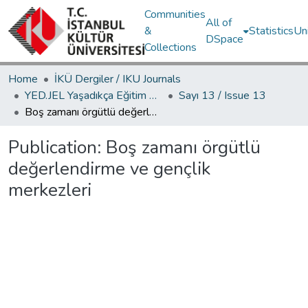
Communities
All of
&
Statistics
Un
DSpace
Collections
Home
İKÜ Dergiler / IKU Journals
YED.JEL Yaşadıkça Eğitim Dergisi / Journal of Education For Life
Sayı 13 / Issue 13
Boş zamanı örgütlü değerlendirme ve gençlik merkezleri
Publication:
Boş zamanı örgütlü
değerlendirme ve gençlik
merkezleri