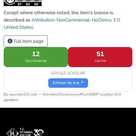
Except where otherwise noted, this item's license is
described as
Attribution-NonCommercial-NoDerivs 3.0
United States
Full item page
12
51
Görüntülenme
İndirme
GOOGLE SCHOLAR
Scholar'da Ara ↗
Bu yayında DOI yok — Altmetric/Dimensions/PlumX/BIP! rozetleri DOI
gerektirir.