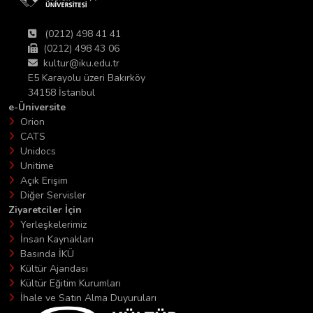
(0212) 498 41 41
(0212) 498 43 06
kultur@iku.edu.tr
E5 Karayolu üzeri Bakırköy
34158 İstanbul
e-Üniversite
Orion
CATS
Unidocs
Unitime
Açık Erişim
Diğer Servisler
Ziyaretciler İçin
Yerleşkelerimiz
İnsan Kaynakları
Basında İKÜ
Kültür Ajandası
Kültür Eğitim Kurumları
İhale ve Satın Alma Duyuruları