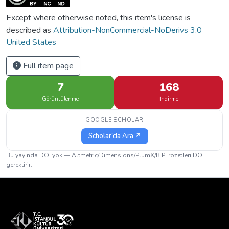
Except where otherwise noted, this item's license is
described as
Attribution-NonCommercial-NoDerivs 3.0
United States
Full item page
7
168
Görüntülenme
İndirme
GOOGLE SCHOLAR
Scholar'da Ara ↗
Bu yayında DOI yok — Altmetric/Dimensions/PlumX/BIP! rozetleri DOI
gerektirir.