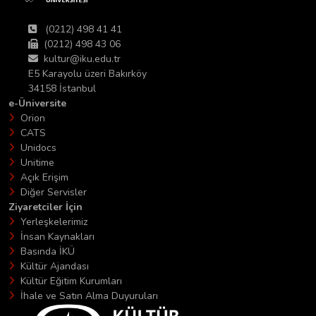
(0212) 498 41 41
(0212) 498 43 06
kultur@iku.edu.tr
E5 Karayolu üzeri Bakırköy
34158 İstanbul
e-Üniversite
Orion
CATS
Unidocs
Unitime
Açık Erişim
Diğer Servisler
Ziyaretciler İçin
Yerleşkelerimiz
İnsan Kaynakları
Basında İKÜ
Kültür Ajandası
Kültür Eğitim Kurumları
İhale ve Satın Alma Duyuruları