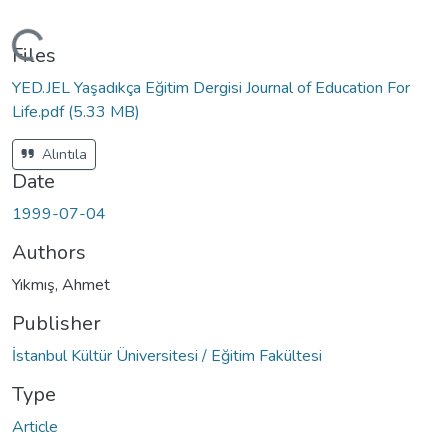
Loading...
Files
YED.JEL Yaşadıkça Eğitim Dergisi Journal of Education For
Life.pdf
(5.33 MB)
Alıntıla
Date
1999-07-04
Authors
Yıkmış, Ahmet
Publisher
İstanbul Kültür Üniversitesi / Eğitim Fakültesi
Type
Article