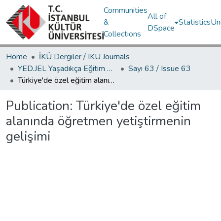
Communities
All of
&
Statistics
Un
DSpace
Collections
Home
İKÜ Dergiler / IKU Journals
YED.JEL Yaşadıkça Eğitim Dergisi / Journal of Education For Life
Sayı 63 / Issue 63
Türkiye'de özel eğitim alanında öğretmen yetiştirmenin gelişimi
Publication:
Türkiye'de özel eğitim
alanında öğretmen yetiştirmenin
gelişimi