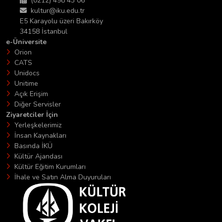
(0212) 498 43 06
kultur@iku.edu.tr
E5 Karayolu üzeri Bakırköy
34158 İstanbul
e-Üniversite
Orion
CATS
Unidocs
Unitime
Açık Erişim
Diğer Servisler
Ziyaretciler İçin
Yerleşkelerimiz
İnsan Kaynakları
Basında İKÜ
Kültür Ajandası
Kültür Eğitim Kurumları
İhale ve Satın Alma Duyuruları