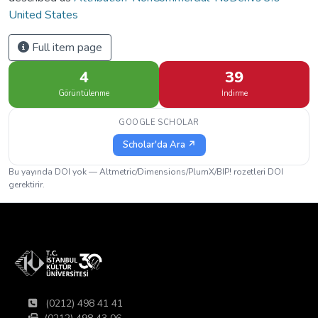
United States
Full item page
4
39
Görüntülenme
İndirme
GOOGLE SCHOLAR
Scholar'da Ara ↗
Bu yayında DOI yok — Altmetric/Dimensions/PlumX/BIP! rozetleri DOI
gerektirir.
(0212) 498 41 41