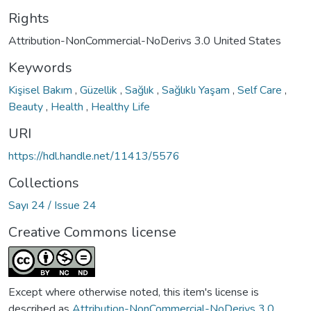
Rights
Attribution-NonCommercial-NoDerivs 3.0 United States
Keywords
Kişisel Bakım
,
Güzellik
,
Sağlık
,
Sağlıklı Yaşam
,
Self Care
,
Beauty
,
Health
,
Healthy Life
URI
https://hdl.handle.net/11413/5576
Collections
Sayı 24 / Issue 24
Creative Commons license
Except where otherwise noted, this item's license is
described as
Attribution-NonCommercial-NoDerivs 3.0