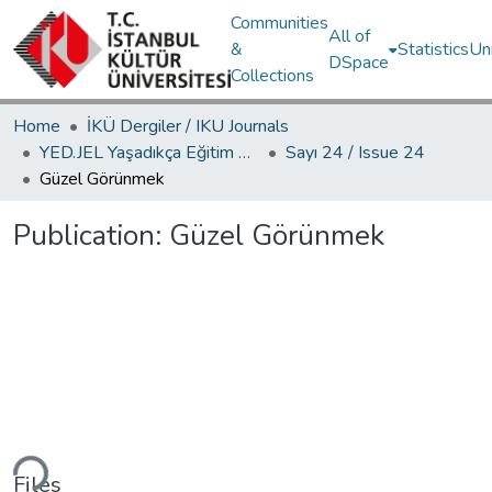
Communities
All of
&
Statistics
Un
DSpace
Collections
Home
İKÜ Dergiler / IKU Journals
YED.JEL Yaşadıkça Eğitim Dergisi / Journal of Education For Life
Sayı 24 / Issue 24
Güzel Görünmek
Publication:
Güzel Görünmek
ding...
Files