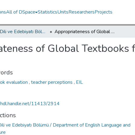
ons
All of DSpace
Statistics
Units
Researchers
Projects
İngiliz Dili ve Edebiyatı Bölümü / Department of English Language and Literature
Appropriateness of Global Textbooks for Local Contexts: Teachers' Perceptions
teness of Global Textbooks f
ords
ok evaluation
,
teacher perceptions
,
EIL
//hdl.handle.net/11413/2914
ctions
 Dili ve Edebiyatı Bölümü / Department of English Language and
ure