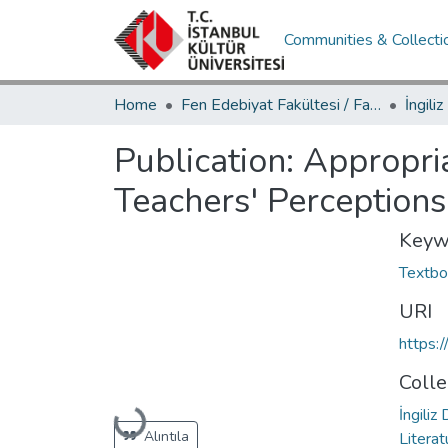
Communities & Collecti
Home
Fen Edebiyat Fakültesi / Faculty of Letters and Sciences
Publication:
Appropria
Teachers' Perceptions
Keyw
Textbo
URI
https:
Colle
İngiliz
Loading...
Alıntıla
Literat