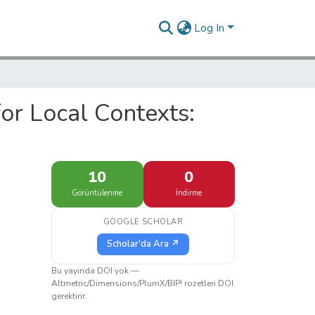
Log In
or Local Contexts:
10
0
Görüntülenme
İndirme
GOOGLE SCHOLAR
Scholar'da Ara ↗
Bu yayında DOI yok —
Altmetric/Dimensions/PlumX/BIP! rozetleri DOI
gerektirir.