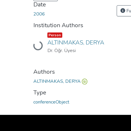
Date
Fu
2006
Institution Authors
Item type:
,
Person
ALTINMAKAS, DERYA
Loading...
Dr. Öğr. Üyesi
Authors
ALTINMAKAS, DERYA
Type
conferenceObject