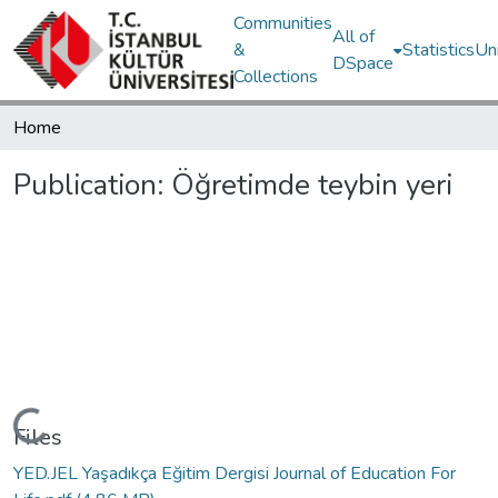
Communities
All of
&
Statistics
Un
DSpace
Collections
Home
Publication:
Öğretimde teybin yeri
Loading...
Files
YED.JEL Yaşadıkça Eğitim Dergisi Journal of Education For