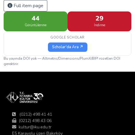
Full item page
44
29
Görüntülenme
İndirme
GOOGLE SCHOLAR
Scholar'da Ara ↗
Bu yayında DOI yok — Altmetric/Dimensions/PlumX/BIP! rozetleri DOI
gerektirir.
(0212) 498 41 41
(0212) 498 43 06
kultur@iku.edu.tr
E5 Karayolu üzeri Bakırköy