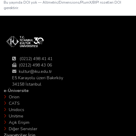
Bu yayında DOI yok — Altmetric/Dimensions/PlumX/BIP! rozetleri DOI
gerektirir.
(0212) 498 41 41
(0212) 498 43 06
kultur@iku.edu.tr
E5 Karayolu üzeri Bakırköy
34158 İstanbul
e-Üniversite
Orion
CATS
Unidocs
Unitime
Açık Erişim
Diğer Servisler
Ziyaretciler İçin