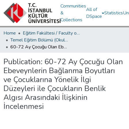
Communities
All of
&
Statistics
Un
DSpace
Collections
Home
Eğitim Fakültesi / Faculty of Education
Temel Eğitim Bölümü (Okul Öncesi Eğitimi) / Department of Elementary Education
60-72 Ay Çocuğu Olan Ebeveynlerin Bağlanma Boyutları ve Çocuklarına Yönelik İlgi Düzeyleri ile Çocukların Benlik Algısı Arasındaki İlişkinin İncelenmesi
Publication:
60-72 Ay Çocuğu Olan
Ebeveynlerin Bağlanma Boyutları
ve Çocuklarına Yönelik İlgi
Düzeyleri ile Çocukların Benlik
Algısı Arasındaki İlişkinin
İncelenmesi