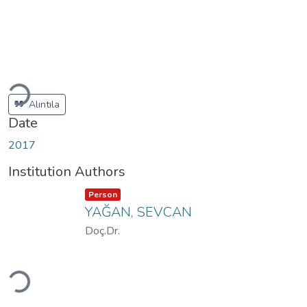
ading...
Alıntıla
Date
2017
Institution Authors
Item type:
,
Person
YAĞAN, SEVCAN
Doç.Dr.
ading...