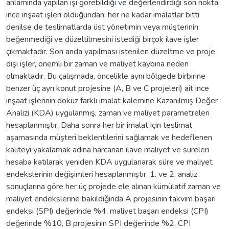
anlamında yapılan işi görebildiği ve değerlendirdiği son nokta
ince inşaat işleri olduğundan, her ne kadar imalatlar bitti
denilse de teslimatlarda üst yönetimin veya müşterinin
beğenmediği ve düzeltilmesini istediği birçok ilave işler
çıkmaktadır. Son anda yapılması istenilen düzeltme ve proje
dışı işler, önemli bir zaman ve maliyet kaybına neden
olmaktadır. Bu çalışmada, öncelikle aynı bölgede birbirine
benzer üç ayrı konut projesine (A, B ve C projeleri) ait ince
inşaat işlerinin dokuz farklı imalat kalemine Kazanılmış Değer
Analizi (KDA) uygulanmış, zaman ve maliyet parametreleri
hesaplanmıştır. Daha sonra her bir imalat için teslimat
aşamasında müşteri beklentilerini sağlamak ve hedeflenen
kaliteyi yakalamak adına harcanan ilave maliyet ve süreleri
hesaba katılarak yeniden KDA uygulanarak süre ve maliyet
endekslerinin değişimleri hesaplanmıştır. 1. ve 2. analiz
sonuçlarına göre her üç projede ele alınan kümülatif zaman ve
maliyet endekslerine bakıldığında A projesinin takvim başarı
endeksi (SPI) değerinde %4, maliyet başarı endeksi (CPI)
değerinde %10, B projesinin SPI değerinde %2, CPI