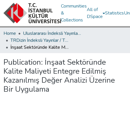
Communities
All of
&
Statistics
Un
DSpace
Collections
Home
Uluslararası İndeksli Yayınlar / International Indexed Publications
TRDizin İndeksli Yayınlar / TRDizin Indexed Publications
İnşaat Sektöründe Kalite Maliyeti Entegre Edilmiş Kazanılmış Değer Analizi Üzerine Bir Uygulama
Publication:
İnşaat Sektöründe
Kalite Maliyeti Entegre Edilmiş
Kazanılmış Değer Analizi Üzerine
Bir Uygulama