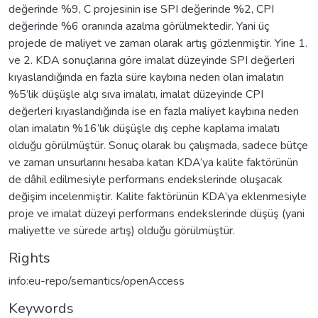
değerinde %9, C projesinin ise SPI değerinde %2, CPI
değerinde %6 oranında azalma görülmektedir. Yani üç
projede de maliyet ve zaman olarak artış gözlenmiştir. Yine 1.
ve 2. KDA sonuçlarına göre imalat düzeyinde SPI değerleri
kıyaslandığında en fazla süre kaybına neden olan imalatın
%5’lik düşüşle alçı sıva imalatı, imalat düzeyinde CPI
değerleri kıyaslandığında ise en fazla maliyet kaybına neden
olan imalatın %16’lık düşüşle dış cephe kaplama imalatı
olduğu görülmüştür. Sonuç olarak bu çalışmada, sadece bütçe
ve zaman unsurlarını hesaba katan KDA’ya kalite faktörünün
de dâhil edilmesiyle performans endekslerinde oluşacak
değişim incelenmiştir. Kalite faktörünün KDA’ya eklenmesiyle
proje ve imalat düzeyi performans endekslerinde düşüş (yani
maliyette ve sürede artış) olduğu görülmüştür.
Rights
info:eu-repo/semantics/openAccess
Keywords