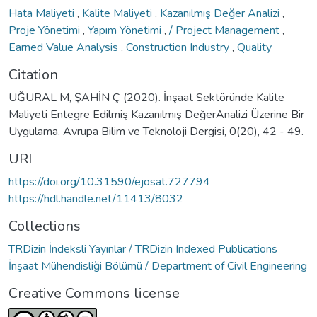
Hata Maliyeti
,
Kalite Maliyeti
,
Kazanılmış Değer Analizi
,
Proje Yönetimi
,
Yapım Yönetimi
,
/ Project Management
,
Earned Value Analysis
,
Construction Industry
,
Quality
Citation
UĞURAL M, ŞAHİN Ç (2020). İnşaat Sektöründe Kalite
Maliyeti Entegre Edilmiş Kazanılmış DeğerAnalizi Üzerine Bir
Uygulama. Avrupa Bilim ve Teknoloji Dergisi, 0(20), 42 - 49.
URI
https://doi.org/10.31590/ejosat.727794
https://hdl.handle.net/11413/8032
Collections
TRDizin İndeksli Yayınlar / TRDizin Indexed Publications
İnşaat Mühendisliği Bölümü / Department of Civil Engineering
Creative Commons license