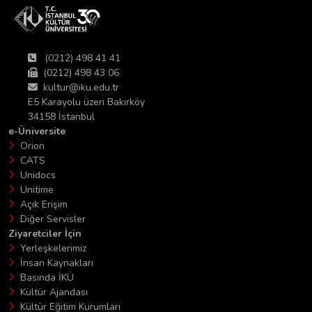
(0212) 498 41 41
(0212) 498 43 06
kultur@iku.edu.tr
E5 Karayolu üzeri Bakırköy
34158 İstanbul
e-Üniversite
Orion
CATS
Unidocs
Unitime
Açık Erişim
Diğer Servisler
Ziyaretciler İçin
Yerleşkelerimiz
İnsan Kaynakları
Basında İKÜ
Kültür Ajandası
Kültür Eğitim Kurumları