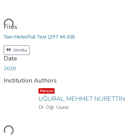
ading...
Files
Tam Metin/Full Text
(297.46 KB)
Alıntıla
Date
2020
Institution Authors
Item type:
,
Person
UĞURAL, MEHMET NURETTİN
Dr. Öğr. Üyesi
ading...