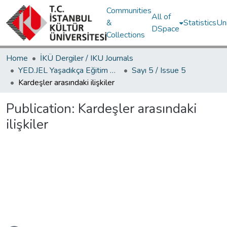
Communities
All of
&
Statistics
Un
DSpace
Collections
Home
İKÜ Dergiler / IKU Journals
YED.JEL Yaşadıkça Eğitim Dergisi / Journal of Education For Life
Sayı 5 / Issue 5
Kardeşler arasındaki ilişkiler
Publication:
Kardeşler arasındaki
ilişkiler