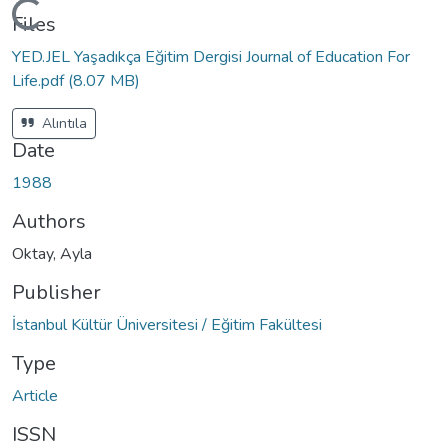
Loading...
Files
YED.JEL Yaşadıkça Eğitim Dergisi Journal of Education For
Life.pdf
(8.07 MB)
Alıntıla
Date
1988
Authors
Oktay, Ayla
Publisher
İstanbul Kültür Üniversitesi / Eğitim Fakültesi
Type
Article
ISSN