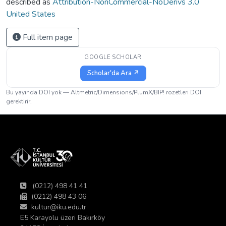
described as
Attribution-NonCommercial-NoDerivs 3.0
United States
Full item page
GOOGLE SCHOLAR
Scholar'da Ara ↗
Bu yayında DOI yok — Altmetric/Dimensions/PlumX/BIP! rozetleri DOI
gerektirir.
(0212) 498 41 41
(0212) 498 43 06
kultur@iku.edu.tr
E5 Karayolu üzeri Bakırköy