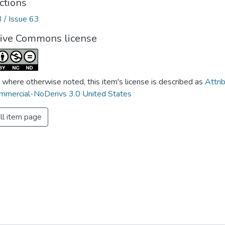
ctions
3 / Issue 63
tive Commons license
 where otherwise noted, this item's license is described as
Attri
mercial-NoDerivs 3.0 United States
ll item page