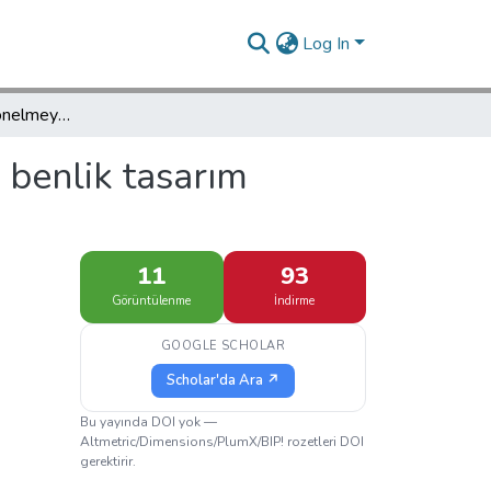
Log In
Suça yönelen ve yönelmeyen gençlerin benlik tasarım düzeylerinin incelenmesi
 benlik tasarım
11
93
Görüntülenme
İndirme
GOOGLE SCHOLAR
Scholar'da Ara ↗
Bu yayında DOI yok —
Altmetric/Dimensions/PlumX/BIP! rozetleri DOI
gerektirir.