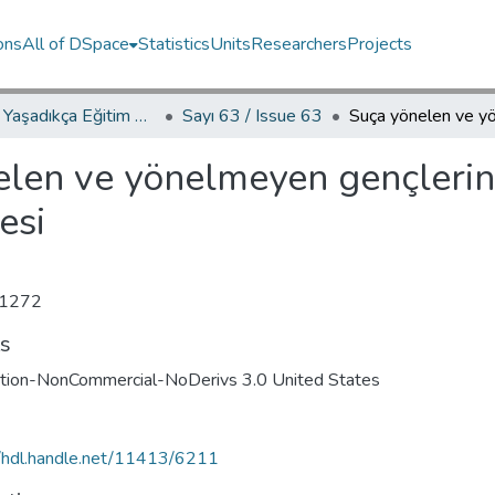
ons
All of DSpace
Statistics
Units
Researchers
Projects
YED.JEL Yaşadıkça Eğitim Dergisi / Journal of Education For Life
Sayı 63 / Issue 63
len ve yönelmeyen gençlerin
esi
1272
ts
ution-NonCommercial-NoDerivs 3.0 United States
//hdl.handle.net/11413/6211