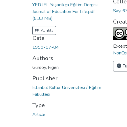
Colle
YED.JEL Yaşadıkça Eğitim Dergisi
Sayı 6
Journal of Education For Life.pdf
(5.33 MB)
Crea
Alıntıla
Date
Except
1999-07-04
NonCom
Authors
Fu
Gürsoy, Figen
Publisher
İstanbul Kültür Üniversitesi / Eğitim
Fakültesi
Type
Article