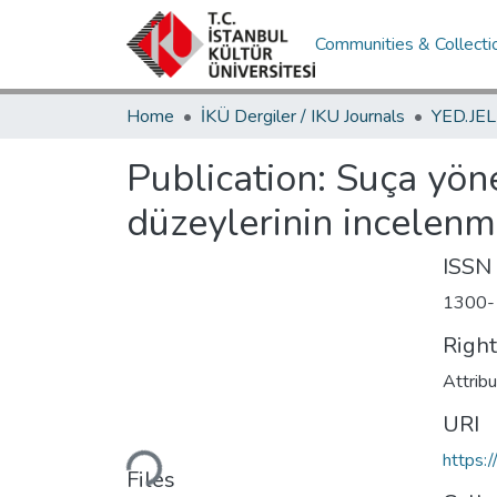
Communities & Collecti
Home
İKÜ Dergiler / IKU Journals
Publication:
Suça yöne
düzeylerinin incelenm
ISSN
1300-
Righ
Attrib
URI
Loading...
https:
Files