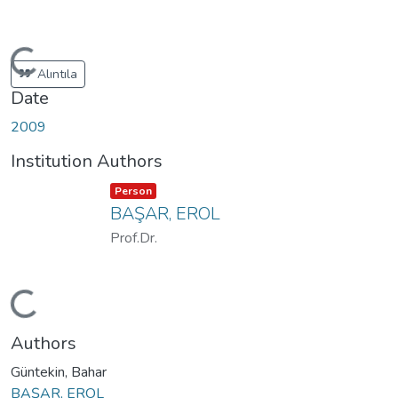
Loading...
Alıntıla
Date
2009
Institution Authors
Item type:
,
Person
BAŞAR, EROL
Prof.Dr.
Loading...
Authors
Güntekin, Bahar
BAŞAR, EROL