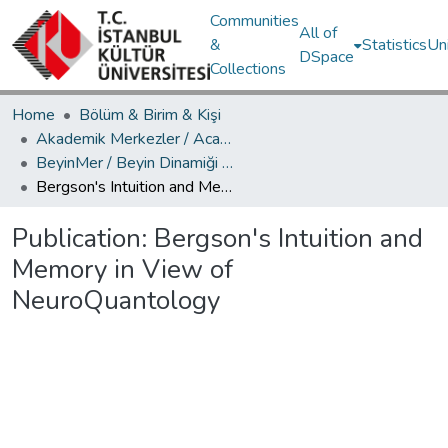
Communities
All of
&
Statistics
Un
DSpace
Collections
Home
Bölüm & Birim & Kişi
Akademik Merkezler / Academic Centers
BeyinMer / Beyin Dinamiği Araştırma Merkezi
Bergson's Intuition and Memory in View of NeuroQuantology
Publication:
Bergson's Intuition and
Memory in View of
NeuroQuantology