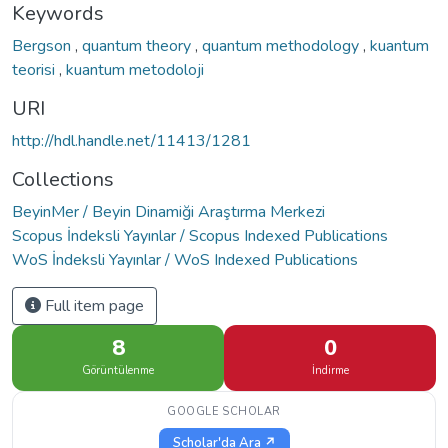
Keywords
Bergson
,
quantum theory
,
quantum methodology
,
kuantum
teorisi
,
kuantum metodoloji
URI
http://hdl.handle.net/11413/1281
Collections
BeyinMer / Beyin Dinamiği Araştırma Merkezi
Scopus İndeksli Yayınlar / Scopus Indexed Publications
WoS İndeksli Yayınlar / WoS Indexed Publications
Full item page
8
0
Görüntülenme
İndirme
GOOGLE SCHOLAR
Scholar'da Ara ↗