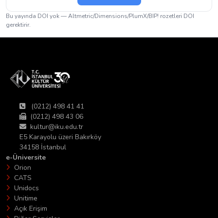
Bu yayında DOI yok — Altmetric/Dimensions/PlumX/BIP! rozetleri DOI
gerektirir.
(0212) 498 41 41
(0212) 498 43 06
kultur@iku.edu.tr
E5 Karayolu üzeri Bakırköy
34158 İstanbul
e-Üniversite
Orion
CATS
Unidocs
Unitime
Açık Erişim