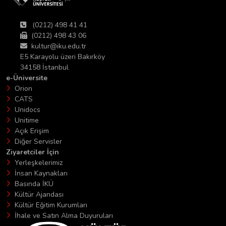
(0212) 498 41 41
(0212) 498 43 06
kultur@iku.edu.tr
E5 Karayolu üzeri Bakırköy
34158 İstanbul
e-Üniversite
Orion
CATS
Unidocs
Unitime
Açık Erişim
Diğer Servisler
Ziyaretciler İçin
Yerleşkelerimiz
İnsan Kaynakları
Basında İKÜ
Kültür Ajandası
Kültür Eğitim Kurumları
İhale ve Satın Alma Duyuruları