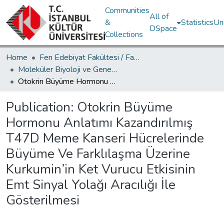
Communities
All of
&
Statistics
Un
DSpace
Collections
Home
Fen Edebiyat Fakültesi / Faculty of Letters and Sciences
Moleküler Biyoloji ve Genetik Bölümü / Department of Molecular Biology and Genetics
Otokrin Büyüme Hormonu Anlatımı Kazandırılmış T47D Meme Kanseri Hücrelerinde Büyüme Ve Farklılaşma Üzerine Kurkumin’in Ket Vurucu Etkisinin Emt Sinyal Yolağı Aracılığı İle Gösterilmesi
Publication:
Otokrin Büyüme
Hormonu Anlatımı Kazandırılmış
T47D Meme Kanseri Hücrelerinde
Büyüme Ve Farklılaşma Üzerine
Kurkumin’in Ket Vurucu Etkisinin
Emt Sinyal Yolağı Aracılığı İle
Gösterilmesi