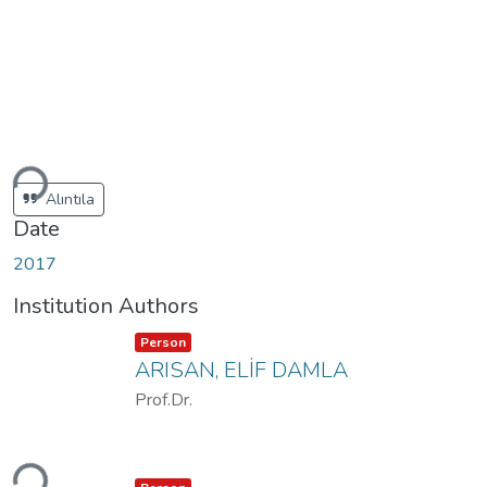
ding...
Alıntıla
Date
2017
Institution Authors
Item type:
,
Person
ARISAN, ELİF DAMLA
Prof.Dr.
ding...
Item type:
,