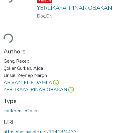
Person
YERLİKAYA, PINAR OBAKAN
Doç.Dr.
ding...
Authors
Genç, Recep
Çoker Gürkan, Ajda
Ünsal, Zeynep Narçin
ARISAN, ELİF DAMLA
YERLİKAYA, PINAR OBAKAN
Type
conferenceObject
URI
https://hdl.handle.net/11413/4433