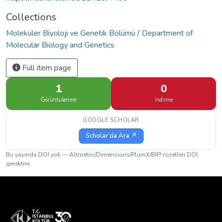
Collections
Moleküler Biyoloji ve Genetik Bölümü / Department of
Molecular Biology and Genetics
Full item page
1
0
Görüntülenme
İndirme
GOOGLE SCHOLAR
Scholar'da Ara ↗
Bu yayında DOI yok — Altmetric/Dimensions/PlumX/BIP! rozetleri DOI
gerektirir.