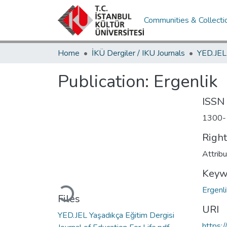
Communities & Collecti
Home
İKÜ Dergiler / IKU Journals
Publication:
Ergenlik
ISSN
1300-
Righ
Attrib
Keyw
Loading...
Ergenl
Files
URI
YED.JEL Yaşadıkça Eğitim Dergisi
https: