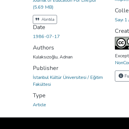
Journal of Education For Life.pdf
(5.69 MB)
Colle
Alıntıla
Sayı 1 
Date
Crea
1986-07-17
Authors
Except
Kulaksızoğlu, Adnan
NonCom
Publisher
Fu
İstanbul Kültür Üniversitesi / Eğitim
Fakültesi
Type
Article