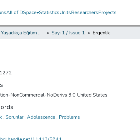
ons
All of DSpace
Statistics
Units
Researchers
Projects
YED.JEL Yaşadıkça Eğitim Dergisi / Journal of Education For Life
Sayı 1 / Issue 1
Ergenlik
1272
ts
ution-NonCommercial-NoDerivs 3.0 United States
ords
ik
,
Sorunlar
,
Adolescence
,
Problems
//hdl.handle.net/11413/5841