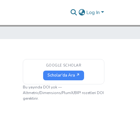
Log In
GOOGLE SCHOLAR
Scholar'da Ara ↗
Bu yayında DOI yok —
Altmetric/Dimensions/PlumX/BIP! rozetleri DOI
gerektirir.