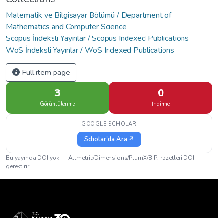
Matematik ve Bilgisayar Bölümü / Department of
Mathematics and Computer Science
Scopus İndeksli Yayınlar / Scopus Indexed Publications
WoS İndeksli Yayınlar / WoS Indexed Publications
Full item page
3
0
Görüntülenme
İndirme
GOOGLE SCHOLAR
Scholar'da Ara ↗
Bu yayında DOI yok — Altmetric/Dimensions/PlumX/BIP! rozetleri DOI
gerektirir.