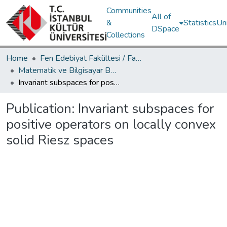
Communities
All of
&
Statistics
Un
DSpace
Collections
Home
Fen Edebiyat Fakültesi / Faculty of Letters and Sciences
Matematik ve Bilgisayar Bölümü / Department of Mathematics and Computer Science
Invariant subspaces for positive operators on locally convex solid Riesz spaces
Publication:
Invariant subspaces for
positive operators on locally convex
solid Riesz spaces