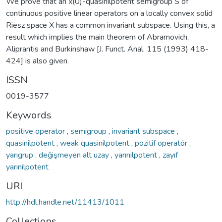
We prove that an x(0)-quasinilpotent semigroup S of
continuous positive linear operators on a locally convex solid
Riesz space X has a common invariant subspace. Using this, a
result which implies the main theorem of Abramovich,
Aliprantis and Burkinshaw [J. Funct. Anal. 115 (1993) 418-
424] is also given.
ISSN
0019-3577
Keywords
positive operator
,
semigroup
,
invariant subspace
,
quasinilpotent
,
weak quasinilpotent
,
pozitif operatör
,
yarıgrup
,
değişmeyen alt uzay
,
yarınilpotent
,
zayıf
yarınilpotent
URI
http://hdl.handle.net/11413/1011
Collections