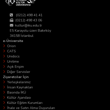
(0212) 498 41 41
(0212) 498 43 06
kultur@iku.edu.tr
E5 Karayolu üzeri Bakırköy
34158 İstanbul
e-Üniversite
Orion
CATS
Unidocs
Unitime
Açık Erişim
Diğer Servisler
Ziyaretciler İçin
Yerleşkelerimiz
İnsan Kaynakları
Basında İKÜ
Kültür Ajandası
Kültür Eğitim Kurumları
İhale ve Satın Alma Duyuruları