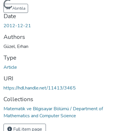
Loading...
Alıntıla
Date
2012-12-21
Authors
Güzel, Erhan
Type
Article
URI
https://hdl.handle.net/11413/3465
Collections
Matematik ve Bilgisayar Bölümü / Department of
Mathematics and Computer Science
Full item page