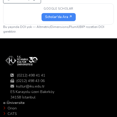
GOOGLE SCHOLAR
Scholar'da Ara ↗
Bu yayında DOI yok — Altmetric/Dimensions/PlumX/BIP! rozetleri DOI
gerektirir.
(0212) 498 41 41
(0212) 498 43 06
kultur@iku.edu.tr
E5 Karayolu üzeri Bakırköy
34158 İstanbul
e-Üniversite
Orion
CATS