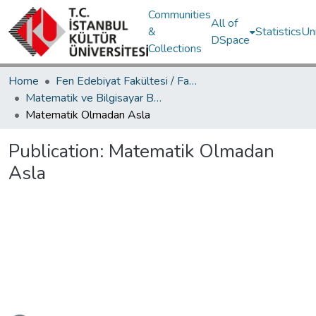
Communities
All of
&
Statistics
Un
DSpace
Collections
Home
Fen Edebiyat Fakültesi / Faculty of Letters and Sciences
Matematik ve Bilgisayar Bölümü / Department of Mathematics and Computer Science
Matematik Olmadan Asla
Publication:
Matematik Olmadan
Asla