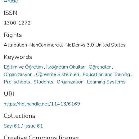
Article
ISSN
1300-1272
Rights
Attribution-NonCommercial-NoDerivs 3.0 United States
Keywords
Eğitim ve Öğretim
,
İlköğretim Okulları
,
Öğrenciler
,
Organizasyon
,
Öğrenme Sistemleri
,
Education and Training
,
Pre-schools
,
Students
,
Organization
,
Learning Systems
URI
https://hdl.handle.net/11413/6169
Collections
Sayı 61 / Issue 61
Creative Commons license