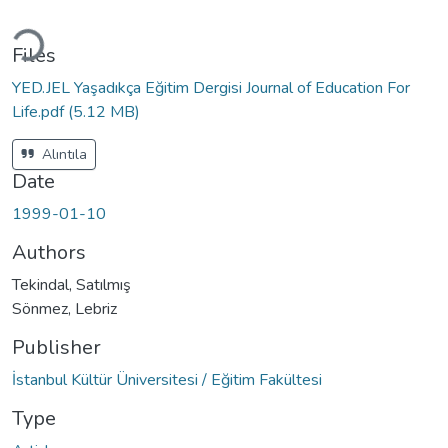
oading...
Files
YED.JEL Yaşadıkça Eğitim Dergisi Journal of Education For
Life.pdf
(5.12 MB)
Alıntıla
Date
1999-01-10
Authors
Tekindal, Satılmış
Sönmez, Lebriz
Publisher
İstanbul Kültür Üniversitesi / Eğitim Fakültesi
Type