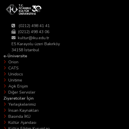
(0212) 498 41 41
(0212) 498 43 06
kultur@iku.edu.tr
E5 Karayolu üzeri Bakırköy
34158 İstanbul
e-Üniversite
Orion
CATS
Unidocs
Unitime
Açık Erişim
Diğer Servisler
Ziyaretciler İçin
Yerleşkelerimiz
İnsan Kaynakları
Basında İKÜ
Kültür Ajandası
Kültür Eğitim Kurumları