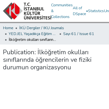
Communities
All of
&
Statistics
Un
DSpace
Collections
Home
İKÜ Dergiler / IKU Journals
YED.JEL Yaşadıkça Eğitim Dergisi / Journal of Education For Life
Sayı 61 / Issue 61
İlköğretim okulları sınıflarında öğrencilerin ve fiziki durumun organizasyonu
Publication:
İlköğretim okulları
sınıflarında öğrencilerin ve fiziki
durumun organizasyonu