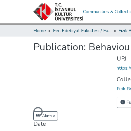
Communities & Collecti
Home
Fen Edebiyat Fakültesi / Faculty of Letters and Sciences
Publication:
Behaviour
URI
https:
Colle
Fizik 
Loading...
Fu
Alıntıla
Date