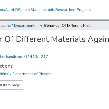
ons
All of DSpace
Statistics
Units
Researchers
Projects
Fizik Bölümü / Department of Physics
Behaviour Of Different Materials Against Sr 90 Beta Source
 Of Different Materials Agai
//hdl.handle.net/11413/4217
ctions
Bölümü / Department of Physics
ll item page