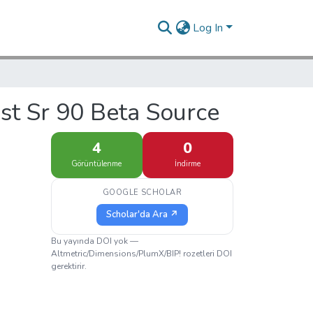
Log In
nst Sr 90 Beta Source
4
0
Görüntülenme
İndirme
GOOGLE SCHOLAR
Scholar'da Ara ↗
Bu yayında DOI yok —
Altmetric/Dimensions/PlumX/BIP! rozetleri DOI
gerektirir.