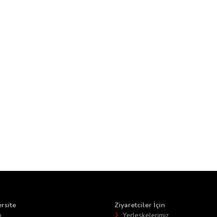
rsite
Ziyaretciler İçin
n
Yerleşkelerimiz