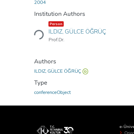
2004
Institution Authors
Item type:
,
Loading...
Person
ILDIZ, GÜLCE ÖĞRÜÇ
Prof.Dr.
Authors
ILDIZ, GÜLCE ÖĞRÜÇ
Type
conferenceObject
e-Ünive
Orio