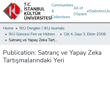
Communities
All of
&
Statistics
Un
DSpace
Collections
Home
İKÜ Dergiler / IKU Journals
İKÜ Güncesi Fen ve Mühendislik Bilimleri / Journal of İstanbul Kültür University Science and Engineering
Cilt 4, Sayı 3, Ekim 2006
Satranç ve Yapay Zeka Tartışmalarındaki Yeri
Publication:
Satranç ve Yapay Zeka
Tartışmalarındaki Yeri