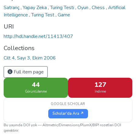
Satranç
,
Yapay Zeka
,
Turing Testi
,
Oyun
,
Chess
,
Artificial
Intelligence
,
Turing Test
,
Game
URI
http://hdl.handle.net/11413/407
Collections
Cilt 4, Sayı 3, Ekim 2006
Full item page
44
127
Görüntülenme
İndirme
GOOGLE SCHOLAR
Scholar'da Ara ↗
Bu yayında DOI yok — Altmetric/Dimensions/PlumX/BIP! rozetleri DOI
gerektirir.