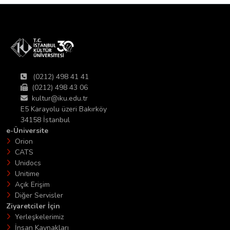
(0212) 498 41 41
(0212) 498 43 06
kultur@iku.edu.tr
E5 Karayolu üzeri Bakırköy
34158 İstanbul
e-Üniversite
Orion
CATS
Unidocs
Unitime
Açık Erişim
Diğer Servisler
Ziyaretciler İçin
Yerleşkelerimiz
İnsan Kaynakları