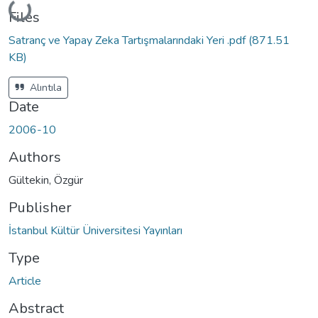
Loading...
Files
Satranç ve Yapay Zeka Tartışmalarındaki Yeri .pdf
(871.51
KB)
Alıntıla
Date
2006-10
Authors
Gültekin, Özgür
Publisher
İstanbul Kültür Üniversitesi Yayınları
Type
Article
Abstract