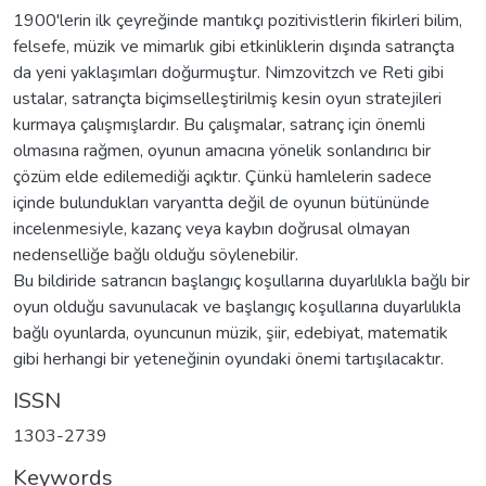
1900'lerin ilk çeyreğinde mantıkçı pozitivistlerin fikirleri bilim,
felsefe, müzik ve mimarlık gibi etkinliklerin dışında satrançta
da yeni yaklaşımları doğurmuştur. Nimzovitzch ve Reti gibi
ustalar, satrançta biçimselleştirilmiş kesin oyun stratejileri
kurmaya çalışmışlardır. Bu çalışmalar, satranç için önemli
olmasına rağmen, oyunun amacına yönelik sonlandırıcı bir
çözüm elde edilemediği açıktır. Çünkü hamlelerin sadece
içinde bulundukları varyantta değil de oyunun bütününde
incelenmesiyle, kazanç veya kaybın doğrusal olmayan
nedenselliğe bağlı olduğu söylenebilir.
Bu bildiride satrancın başlangıç koşullarına duyarlılıkla bağlı bir
oyun olduğu savunulacak ve başlangıç koşullarına duyarlılıkla
bağlı oyunlarda, oyuncunun müzik, şiir, edebiyat, matematik
gibi herhangi bir yeteneğinin oyundaki önemi tartışılacaktır.
ISSN
1303-2739
Keywords