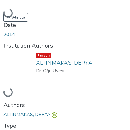
Loading...
Alıntıla
Date
2014
Institution Authors
Item type:
,
Person
ALTINMAKAS, DERYA
Dr. Öğr. Üyesi
Loading...
Authors
ALTINMAKAS, DERYA
Type