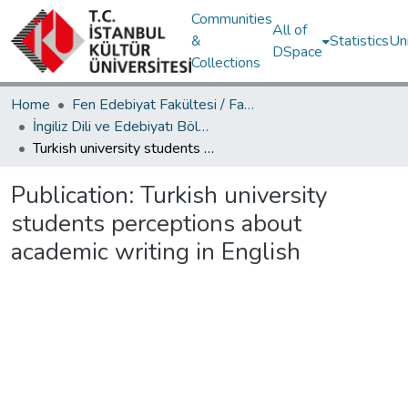
Communities
All of
&
Statistics
Un
DSpace
Collections
Home
Fen Edebiyat Fakültesi / Faculty of Letters and Sciences
İngiliz Dili ve Edebiyatı Bölümü / Department of English Language and Literature
Turkish university students perceptions about academic writing in English
Publication:
Turkish university
students perceptions about
academic writing in English