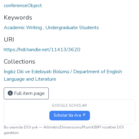
conferenceObject
Keywords
Academic Writing
,
Undergraduate Students
URI
https://hdl.handle.net/11413/3620
Collections
İngiliz Dili ve Edebiyatı Bölümü / Department of English
Language and Literature
Full item page
GOOGLE SCHOLAR
Scholar'da Ara ↗
Bu yayında DOI yok — Altmetric/Dimensions/PlumX/BIP! rozetleri DOI
gerektirir.