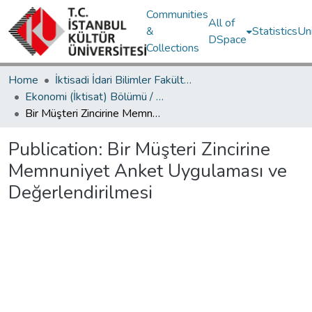
Communities
All of
&
Statistics
Un
DSpace
Collections
Home
İktisadi İdari Bilimler Fakültesi / Faculty of Economics and Administrative Sciences
Ekonomi (İktisat) Bölümü / Department of Economics
Bir Müşteri Zincirine Memnuniyet Anket Uygulaması ve Değerlendirilmesi
Publication:
Bir Müşteri Zincirine
Memnuniyet Anket Uygulaması ve
Değerlendirilmesi