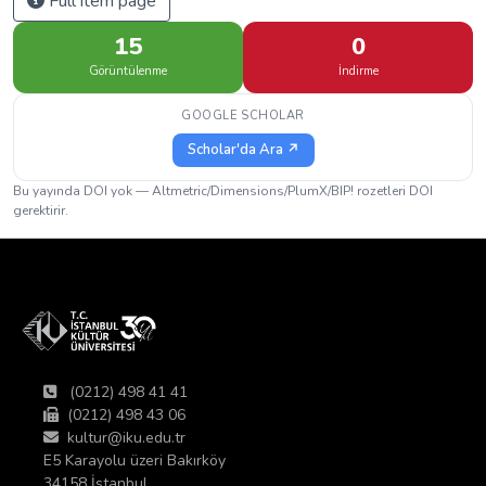
Full item page
15
0
Görüntülenme
İndirme
GOOGLE SCHOLAR
Scholar'da Ara ↗
Bu yayında DOI yok — Altmetric/Dimensions/PlumX/BIP! rozetleri DOI
gerektirir.
(0212) 498 41 41
(0212) 498 43 06
kultur@iku.edu.tr
E5 Karayolu üzeri Bakırköy
34158 İstanbul