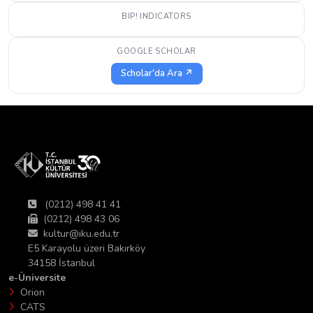
BIP! INDICATORS
GOOGLE SCHOLAR
Scholar'da Ara ↗
(0212) 498 41 41
(0212) 498 43 06
kultur@iku.edu.tr
E5 Karayolu üzeri Bakırköy
34158 İstanbul
e-Üniversite
Orion
CATS