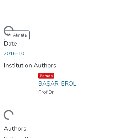
ading...
Alıntıla
Date
2016-10
Institution Authors
Item type:
,
Person
BAŞAR, EROL
Prof.Dr.
ading...
Authors