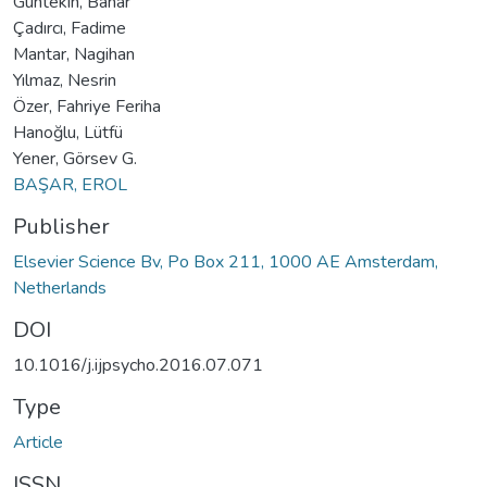
Güntekin, Bahar
Çadırcı, Fadime
Mantar, Nagihan
Yılmaz, Nesrin
Özer, Fahriye Feriha
Hanoğlu, Lütfü
Yener, Görsev G.
BAŞAR, EROL
Publisher
Elsevier Science Bv, Po Box 211, 1000 AE Amsterdam,
Netherlands
DOI
10.1016/j.ijpsycho.2016.07.071
Type
Article
ISSN