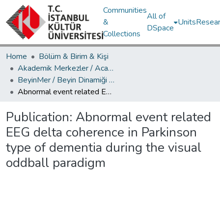
Communities
All of
&
Units
Resear
DSpace
Collections
Home
Bölüm & Birim & Kişi
Akademik Merkezler / Academic Centers
BeyinMer / Beyin Dinamiği Araştırma Merkezi
Abnormal event related EEG delta coherence in Parkinson type of dementia during the visual oddball paradigm
Publication:
Abnormal event related
EEG delta coherence in Parkinson
type of dementia during the visual
oddball paradigm