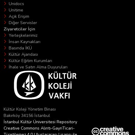
Unidocs
Unitime
Açık Erişim
Diğer Servisler
Ziyaretciler İçin
Yerleşkelerimiz
İnsan Kaynakları
Basında İKÜ
Kültür Ajandası
Kültür Eğitim Kurumları
İhale ve Satın Alma Duyuruları
Kültür Koleji Yönetim Binası
Bakırköy 34156 İstanbul
İstanbul Kültür Üniversitesi Repository
Creative Commons Alıntı-GayriTicari-
Türetilemez 4.0 Uluslararası Lisansı ile