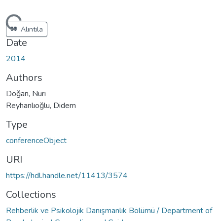
Loading...
Alıntıla
Date
2014
Authors
Doğan, Nuri
Reyhanlıoğlu, Didem
Type
conferenceObject
URI
https://hdl.handle.net/11413/3574
Collections
Rehberlik ve Psikolojik Danışmanlık Bölümü / Department of