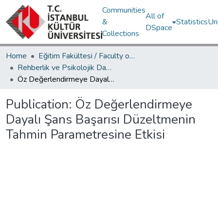
Communities
All of
&
Statistics
Un
DSpace
Collections
Home
Eğitim Fakültesi / Faculty of Education
Rehberlik ve Psikolojik Danışmanlık Bölümü / Department of Psychological Counseling and Guidance
Öz Değerlendirmeye Dayalı Şans Başarısı Düzeltmenin Tahmin Parametresine Etkisi
Publication:
Öz Değerlendirmeye
Dayalı Şans Başarısı Düzeltmenin
Tahmin Parametresine Etkisi