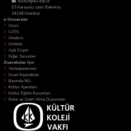
kultur@iku.edu.tr
E5 Karayolu üzeri Bakırköy
34158 İstanbul
e-Üniversite
Orion
CATS
Unidocs
Unitime
Açık Erişim
Diğer Servisler
Ziyaretciler İçin
Yerleşkelerimiz
İnsan Kaynakları
Basında İKÜ
Kültür Ajandası
Kültür Eğitim Kurumları
İhale ve Satın Alma Duyuruları