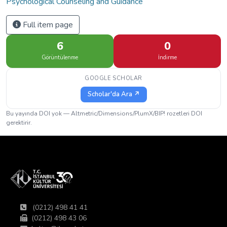
Psychological Counseling and Guidance
Full item page
6
0
Görüntülenme
İndirme
GOOGLE SCHOLAR
Scholar'da Ara ↗
Bu yayında DOI yok — Altmetric/Dimensions/PlumX/BIP! rozetleri DOI
gerektirir.
(0212) 498 41 41
(0212) 498 43 06