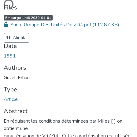
ding...
Files
A
,
Embargo until 2030-01-01
c
Sur le Groupe Des Unités De ZD4.pdf
(112.87 KB)
c
e
s
s
Alıntıla
s
t
Date
a
t
u
1991
s
:
Authors
Güzel, Erhan
Type
Article
Abstract
En réduisant les conditions déterminées par Miiies ["] on
obtient une
caractérisation de V (ZZ)4). Cette caractérisation est utilisée