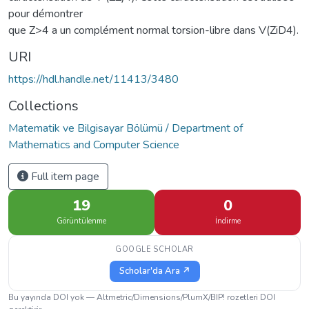
pour démontrer
que Z>4 a un complément normal torsion-libre dans V(ZiD4).
URI
https://hdl.handle.net/11413/3480
Collections
Matematik ve Bilgisayar Bölümü / Department of
Mathematics and Computer Science
Full item page
19
0
Görüntülenme
İndirme
GOOGLE SCHOLAR
Scholar'da Ara ↗
Bu yayında DOI yok — Altmetric/Dimensions/PlumX/BIP! rozetleri DOI