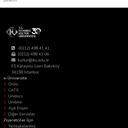
gerektirir.
(0212) 498 41 41
(0212) 498 43 06
kultur@iku.edu.tr
E5 Karayolu üzeri Bakırköy
34158 İstanbul
e-Üniversite
Orion
CATS
Unidocs
Unitime
Açık Erişim
Diğer Servisler
Ziyaretciler İçin
Yerleşkelerimiz