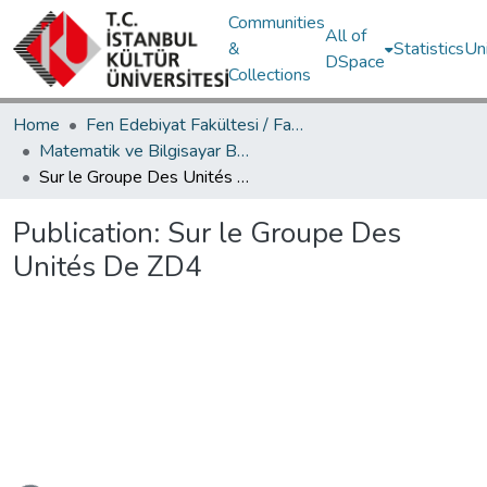
Communities
All of
&
Statistics
Un
DSpace
Collections
Home
Fen Edebiyat Fakültesi / Faculty of Letters and Sciences
Matematik ve Bilgisayar Bölümü / Department of Mathematics and Computer Science
Sur le Groupe Des Unités De ZD4
Publication:
Sur le Groupe Des
Unités De ZD4