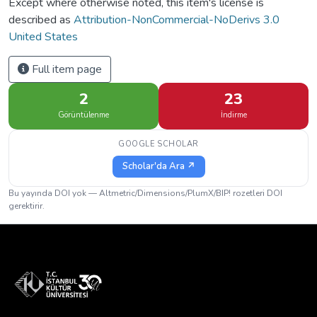
Except where otherwise noted, this item's license is
described as
Attribution-NonCommercial-NoDerivs 3.0
United States
Full item page
2
23
Görüntülenme
İndirme
GOOGLE SCHOLAR
Scholar'da Ara ↗
Bu yayında DOI yok — Altmetric/Dimensions/PlumX/BIP! rozetleri DOI
gerektirir.