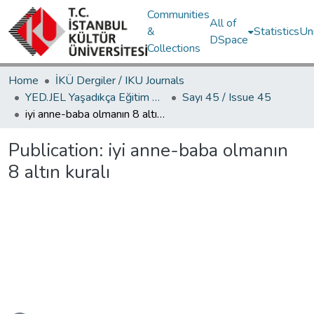
Communities
All of
&
Statistics
Un
DSpace
Collections
Home
İKÜ Dergiler / IKU Journals
YED.JEL Yaşadıkça Eğitim Dergisi / Journal of Education For Life
Sayı 45 / Issue 45
iyi anne-baba olmanın 8 altın kuralı
Publication:
iyi anne-baba olmanın
8 altın kuralı
oading...