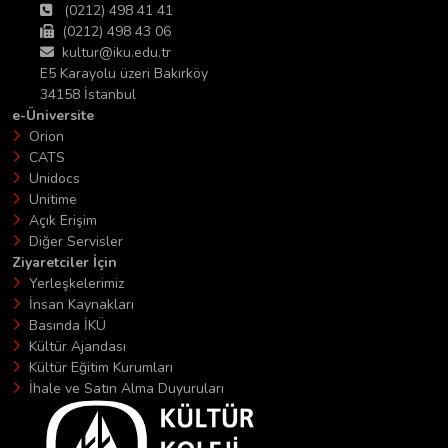
(0212) 498 41 41
(0212) 498 43 06
kultur@iku.edu.tr
E5 Karayolu üzeri Bakırköy
34158 İstanbul
e-Üniversite
Orion
CATS
Unidocs
Unitime
Açık Erişim
Diğer Servisler
Ziyaretciler İçin
Yerleşkelerimiz
İnsan Kaynakları
Basında İKÜ
Kültür Ajandası
Kültür Eğitim Kurumları
İhale ve Satın Alma Duyuruları