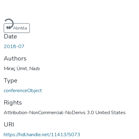
oading...
Alıntıla
Date
2018-07
Authors
Miraç Ümit, Nazlı
Type
conferenceObject
Rights
Attribution-NonCommercial-NoDerivs 3.0 United States
URI
https://hdl.handle.net/11413/5073