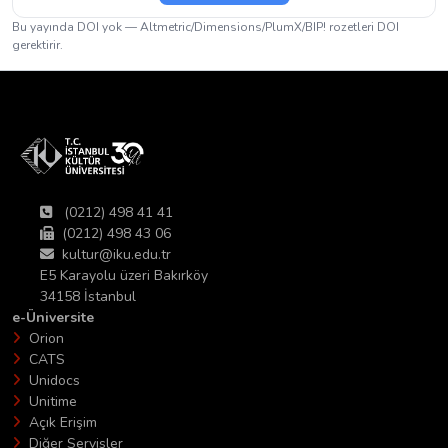
Bu yayında DOI yok — Altmetric/Dimensions/PlumX/BIP! rozetleri DOI
gerektirir.
(0212) 498 41 41
(0212) 498 43 06
kultur@iku.edu.tr
E5 Karayolu üzeri Bakırköy
34158 İstanbul
e-Üniversite
Orion
CATS
Unidocs
Unitime
Açık Erişim
Diğer Servisler