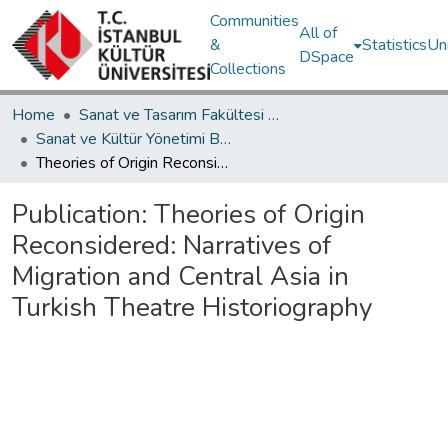
Communities
All of
&
Statistics
Un
DSpace
Collections
Home
Sanat ve Tasarım Fakültesi / Faculty of Art and Design
Sanat ve Kültür Yönetimi Bölümü / Department of Art and Culture Management
Theories of Origin Reconsidered: Narratives of Migration and Central Asia in Turkish Theatre Historiography
Publication:
Theories of Origin
Reconsidered: Narratives of
Migration and Central Asia in
Turkish Theatre Historiography