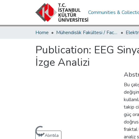
Communities & Collecti
Home
Mühendislik Fakültesi / Faculty of Engineering
Publication:
EEG Sinya
İzge Analizi
Abstr
Bu çalı
değişim
kullanı
takip c
güç ora
doğrusa
Loading...
fraktal
Alıntıla
analiz 