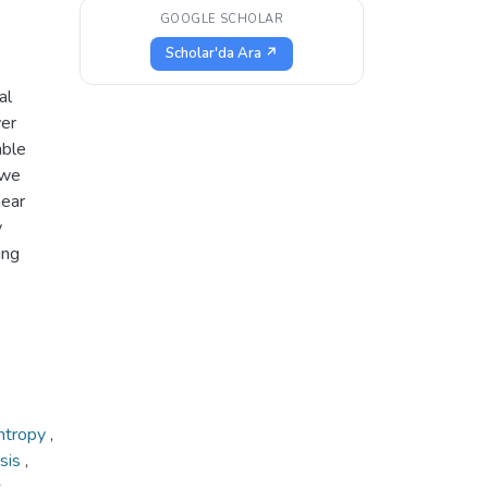
GOOGLE SCHOLAR
Scholar'da Ara ↗
al
wer
able
 we
near
y
ing
ntropy
,
ysis
,
s
,