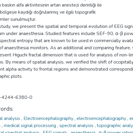
 baskın alfa aktivitesinin artan anestezi derinliği ile
 bölgeye kaydığı doğrulanmış ve ilgili topografik
imler sunulmuştur.
 study, we present the spatial and temporal evolution of EEG sign
um under anaesthesia. Studied features include SEF-90, α-β po
 spectral entropy that are known to be used in commercially avail
of anaesthesia monitors. As an additional and comparing feature,
esent Higuchi fractal dimension that is used for analysis of non-li
. By means of spatial analysis, we verified the shift of occipitall
nt alpha activity to frontal regions and demonstrated correspond
phic plots.
-4244-6380-0
ords
al analysis
,
Electroencephalography
,
electroencephalography
,
e
s
,
medical signal processing
,
spectral analysis
,
topographic anal
al spectral analysis
,
EEG signals
,
anaesthesia
,
α-β power ratio