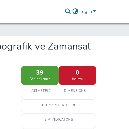
Log In
opografik ve Zamansal
39
0
Görüntülenme
İndirme
ALTMETRIC
DIMENSIONS
PLUMX METRIKLERI
BIP! INDICATORS