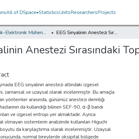
ons
All of DSpace
Statistics
Units
Researchers
Projects
Elektrik-Elektronik Mühendisliği Bölümü / Department of Electrical and Electronics Engineering
EEG Sinyalinin Anestezi Sırasındaki Topografik ve Zamansal İzge Analizi
linin Anestezi Sırasındaki T
act
şmada EEG sinyalinin anestezi altındaki izgesel
i, zamansal ve uzaysal olarak incelenmiştir. Bu amaçla
lan yöntemler arasında, günümüz anestezi derinliği
ihazlarının da kullandığı bilinen SEF-90, α-β bandı
nları ve izgesel entropi yer almaktadır. Ayrıca
l olmayan sistemlerin analizinde kullanılan Higuchi
 boyutu da karşılaştırma olarak incelenmiştir. Uzaysal
sonucunda, normal bireylerde oksipital bölgede