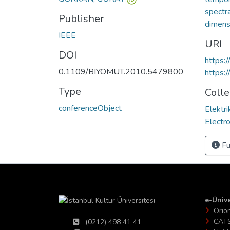
spectr
Publisher
dimen
IEEE
URI
DOI
https:
0.1109/BIYOMUT.2010.5479800
https:
Type
Colle
conferenceObject
Elektri
Electro
Fu
e-Ünive
Orio
CAT
(0212) 498 41 41