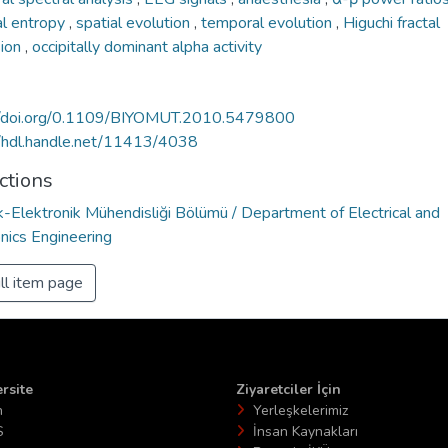
al entropy
,
spatial evolution
,
temporal evolution
,
Higuchi fractal
sion
,
occipitally dominant alpha activity
//doi.org/0.1109/BIYOMUT.2010.5479800
//hdl.handle.net/11413/4038
ctions
k-Elektronik Mühendisliği Bölümü / Department of Electrical and
nics Engineering
ll item page
rsite
Ziyaretciler İçin
n
Yerleşkelerimiz
S
İnsan Kaynakları