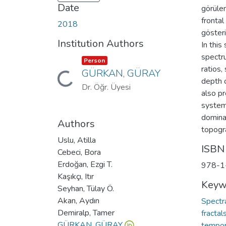
Date
görülen
frontal
2018
göster
Institution Authors
In this
spectr
Item type:
,
Person
ratios,
GÜRKAN, GÜRAY
Loading...
depth 
Dr. Öğr. Üyesi
also pr
systems
domina
Authors
topogra
Uslu, Atilla
ISBN
Cebeci, Bora
Erdoğan, Ezgi T.
978-1
Kaşıkçı, Itır
Keyw
Seyhan, Tülay Ö.
Akan, Aydın
Spectr
Demiralp, Tamer
fractal
GÜRKAN, GÜRAY
tempor