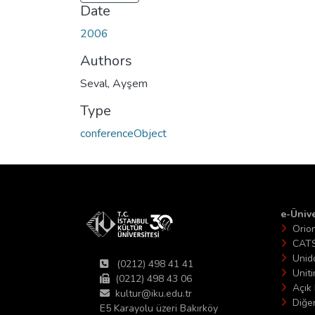
Date
2006
Authors
Seval, Ayşem
Type
conferenceObject
e-Ünive
Orio
CAT
Unid
(0212) 498 41 41
Unit
(0212) 498 43 06
Açık 
kultur@iku.edu.tr
Diğer
E5 Karayolu üzeri Bakırköy