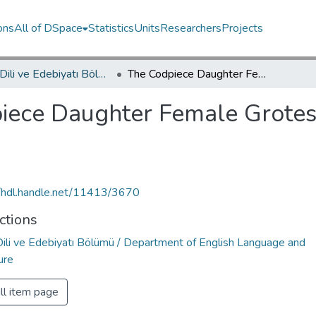
ons
All of DSpace
Statistics
Units
Researchers
Projects
İngiliz Dili ve Edebiyatı Bölümü / Department of English Language and Literature
The Codpiece Daughter Female Grotesque in The Roaring Girl
iece Daughter Female Grotes
//hdl.handle.net/11413/3670
ctions
 Dili ve Edebiyatı Bölümü / Department of English Language and
ure
ll item page