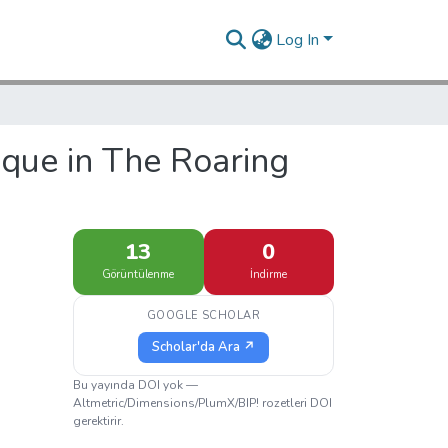
Log In
que in The Roaring
13
0
Görüntülenme
İndirme
GOOGLE SCHOLAR
Scholar'da Ara ↗
Bu yayında DOI yok —
Altmetric/Dimensions/PlumX/BIP! rozetleri DOI
gerektirir.