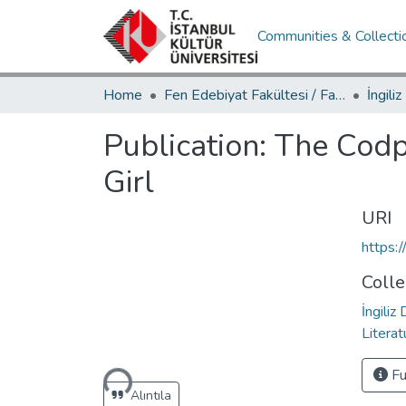
Communities & Collecti
Home
Fen Edebiyat Fakültesi / Faculty of Letters and Sciences
Publication:
The Codp
Girl
URI
https:
Colle
İngiliz
Literat
Loading...
Fu
Alıntıla