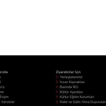
rsite
Ziyaretciler İçin
n
Yerleşkelerimiz
S
İnsan Kaynakları
ocs
Basında İKÜ
ime
Kültür Ajandası
Erişim
Kültür Eğitim Kurumları
 Servisler
İhale ve Satın Alma Duyuruları