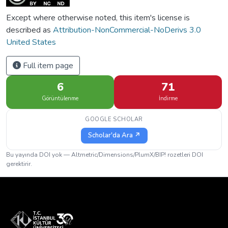
Except where otherwise noted, this item's license is
described as
Attribution-NonCommercial-NoDerivs 3.0
United States
Full item page
6
71
Görüntülenme
İndirme
GOOGLE SCHOLAR
Scholar'da Ara ↗
Bu yayında DOI yok — Altmetric/Dimensions/PlumX/BIP! rozetleri DOI
gerektirir.