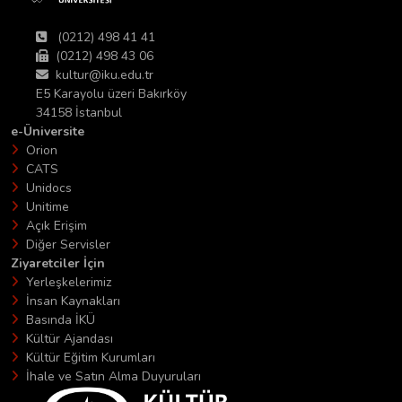
(0212) 498 41 41
(0212) 498 43 06
kultur@iku.edu.tr
E5 Karayolu üzeri Bakırköy
34158 İstanbul
e-Üniversite
Orion
CATS
Unidocs
Unitime
Açık Erişim
Diğer Servisler
Ziyaretciler İçin
Yerleşkelerimiz
İnsan Kaynakları
Basında İKÜ
Kültür Ajandası
Kültür Eğitim Kurumları
İhale ve Satın Alma Duyuruları