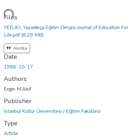
ding...
Files
YED.JEL Yaşadıkça Eğitim Dergisi Journal of Education For
Life.pdf
(8.29 MB)
Alıntıla
Date
1986-10-17
Authors
Ergin, M.Akif
Publisher
İstanbul Kültür Üniversitesi / Eğitim Fakültesi
Type
Article