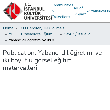
Communities
All of
&
Statistics
Un
DSpace
Collections
Home
İKÜ Dergiler / IKU Journals
YED.JEL Yaşadıkça Eğitim Dergisi / Journal of Education For Life
Sayı 2 / Issue 2
Yabancı dil öğretimi ve iki boyutlu görsel eğitim materyalleri
Publication:
Yabancı dil öğretimi ve
iki boyutlu görsel eğitim
materyalleri