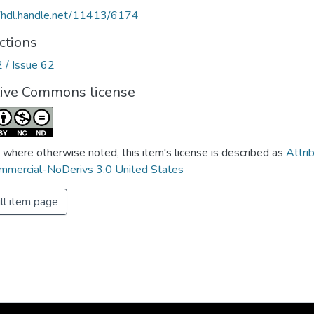
//hdl.handle.net/11413/6174
ctions
2 / Issue 62
tive Commons license
 where otherwise noted, this item's license is described as
Attri
mercial-NoDerivs 3.0 United States
ll item page