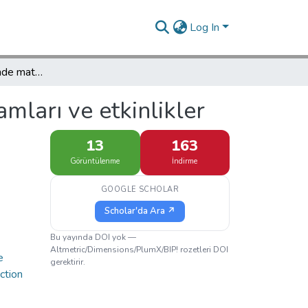
Log In
Okulöncesi eğitiminde matematik kavramları ve etkinlikler
mları ve etkinlikler
13
163
Görüntülenme
İndirme
GOOGLE SCHOLAR
Scholar'da Ara ↗
Bu yayında DOI yok —
Altmetric/Dimensions/PlumX/BIP! rozetleri DOI
e
gerektirir.
ction