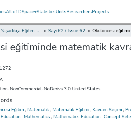
ons
All of DSpace
Statistics
Units
Researchers
Projects
YED.JEL Yaşadıkça Eğitim Dergisi / Journal of Education For Life
Sayı 62 / Issue 62
i eğitiminde matematik kavra
1272
ts
ution-NonCommercial-NoDerivs 3.0 United States
ords
ncesi Eğitim
,
Matematik
,
Matematik Eğitimi
,
Kavram Seçimi
,
Pr
 Education
,
Mathematics
,
Mathematics Education
,
Concept Sele