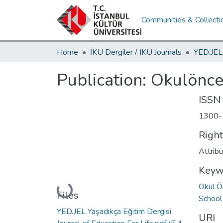
Communities & Collecti
Home
İKÜ Dergiler / IKU Journals
Publication:
Okulönces
ISSN
1300-
Righ
Attrib
Keyw
Okul Ö
Loading...
Files
School
YED.JEL Yaşadıkça Eğitim Dergisi
URI