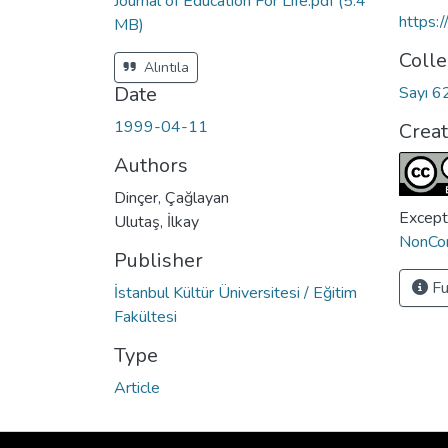
Journal of Education For Life.pdf
(5.4
https:
MB)
Colle
Alıntıla
Date
Sayı 6
1999-04-11
Crea
Authors
Dinçer, Çağlayan
Except
Ulutaş, İlkay
NonCom
Publisher
Fu
İstanbul Kültür Üniversitesi / Eğitim
Fakültesi
Type
Article