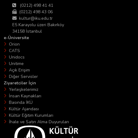
(0212) 498 41 41
(0212) 498 43 06
kultur@iku.edu.tr
E5 Karayolu üzeri Bakırköy
34158 İstanbul
e-Üniversite
Orion
CATS
Unidocs
Unitime
Açık Erişim
Diğer Servisler
Ziyaretciler İçin
Yerleşkelerimiz
İnsan Kaynakları
Basında İKÜ
Kültür Ajandası
Kültür Eğitim Kurumları
İhale ve Satın Alma Duyuruları