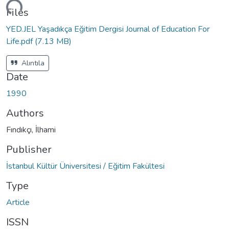
ding...
Files
YED.JEL Yaşadıkça Eğitim Dergisi Journal of Education For
Life.pdf
(7.13 MB)
Alıntıla
Date
1990
Authors
Fındıkçı, İlhami
Publisher
İstanbul Kültür Üniversitesi / Eğitim Fakültesi
Type
Article
ISSN