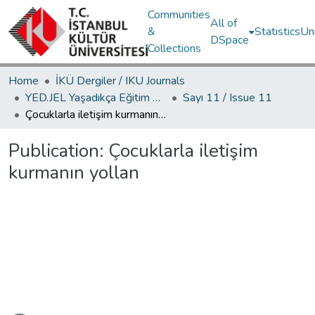
Communities
All of
&
Statistics
Un
DSpace
Collections
Home
İKÜ Dergiler / IKU Journals
YED.JEL Yaşadıkça Eğitim Dergisi / Journal of Education For Life
Sayı 11 / Issue 11
Çocuklarla iletişim kurmanın yollan
Publication:
Çocuklarla iletişim
kurmanın yollan