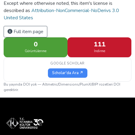
Except where otherwise noted, this item's license is
described as
Attribution-NonCommercial-NoDerivs 3.0
United States
Full item page
0
111
Görüntülenme
İndirme
GOOGLE SCHOLAR
Scholar'da Ara ↗
Bu yayında DOI yok — Altmetric/Dimensions/PlumX/BIP! rozetleri DOI
gerektirir.