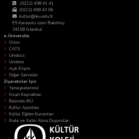
(0212) 498 41 41
(0212) 498 43 06
kultur@iku.edu.tr
E5 Karayolu üzeri Bakırköy
34158 İstanbul
e-Üniversite
Orion
CATS
Unidocs
Unitime
Açık Erişim
Diğer Servisler
Ziyaretciler İçin
Yerleşkelerimiz
İnsan Kaynakları
Basında İKÜ
Kültür Ajandası
Kültür Eğitim Kurumları
İhale ve Satın Alma Duyuruları