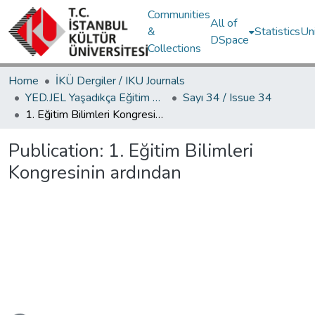
Communities
All of
&
Statistics
Un
DSpace
Collections
Home
İKÜ Dergiler / IKU Journals
YED.JEL Yaşadıkça Eğitim Dergisi / Journal of Education For Life
Sayı 34 / Issue 34
1. Eğitim Bilimleri Kongresinin ardından
Publication:
1. Eğitim Bilimleri
Kongresinin ardından