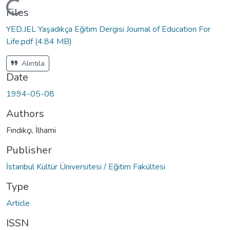
Loading...
Files
YED.JEL Yaşadıkça Eğitim Dergisi Journal of Education For
Life.pdf
(4.84 MB)
Alıntıla
Date
1994-05-08
Authors
Fındıkçı, İlhami
Publisher
İstanbul Kültür Üniversitesi / Eğitim Fakültesi
Type
Article
ISSN