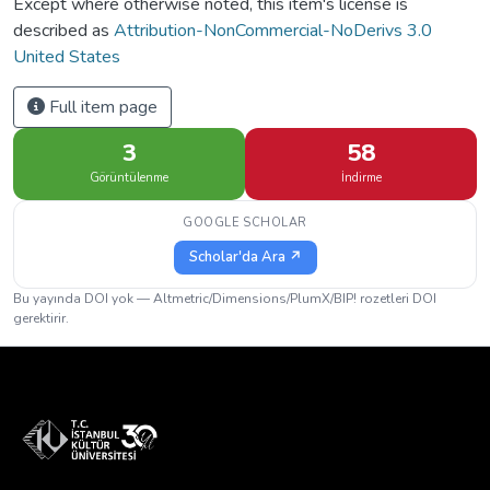
Except where otherwise noted, this item's license is
described as
Attribution-NonCommercial-NoDerivs 3.0
United States
Full item page
3
58
Görüntülenme
İndirme
GOOGLE SCHOLAR
Scholar'da Ara ↗
Bu yayında DOI yok — Altmetric/Dimensions/PlumX/BIP! rozetleri DOI
gerektirir.