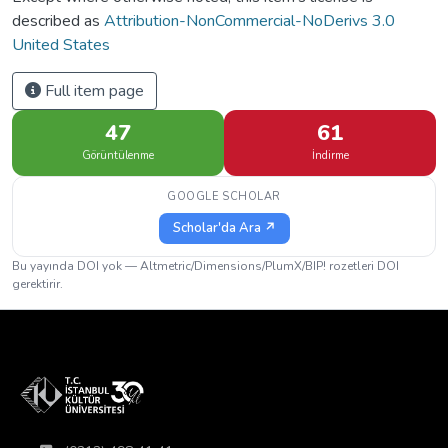
described as
Attribution-NonCommercial-NoDerivs 3.0
United States
Full item page
47
61
Görüntülenme
İndirme
GOOGLE SCHOLAR
Scholar'da Ara ↗
Bu yayında DOI yok — Altmetric/Dimensions/PlumX/BIP! rozetleri DOI
gerektirir.