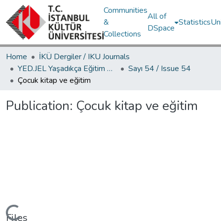
Communities
All of
&
Statistics
Un
DSpace
Collections
Home
İKÜ Dergiler / IKU Journals
YED.JEL Yaşadıkça Eğitim Dergisi / Journal of Education For Life
Sayı 54 / Issue 54
Çocuk kitap ve eğitim
Publication:
Çocuk kitap ve eğitim
Files