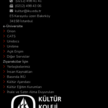
(0212) 498 41 41
(0212) 498 43 06
kultur@iku.edu.tr
E5 Karayolu üzeri Bakırköy
34158 İstanbul
e-Üniversite
Orion
CATS
Unidocs
Unitime
Açık Erişim
Diğer Servisler
Ziyaretciler İçin
Yerleşkelerimiz
İnsan Kaynakları
Basında İKÜ
Kültür Ajandası
Kültür Eğitim Kurumları
İhale ve Satın Alma Duyuruları