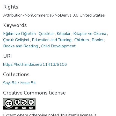
Rights
Attribution-NonCommercial-NoDerivs 3.0 United States
Keywords
Eğitim ve Öğretim
,
Çocuklar
,
Kitaplar
,
Kitaplar ve Okuma
,
Çocuk Gelişimi
,
Education and Training
,
Children
,
Books
,
Books and Reading
,
Child Development
URI
https://hdl.handle.net/11413/6106
Collections
Sayı 54 / Issue 54
Creative Commons license
Except where otherwise noted, this item's license is