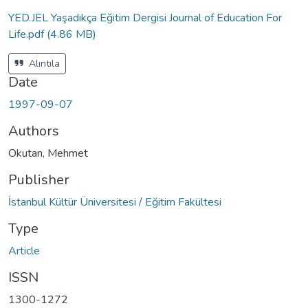
Loading...
YED.JEL Yaşadıkça Eğitim Dergisi Journal of Education For
Life.pdf
(4.86 MB)
Alıntıla
Date
1997-09-07
Authors
Okutan, Mehmet
Publisher
İstanbul Kültür Üniversitesi / Eğitim Fakültesi
Type
Article
ISSN
1300-1272