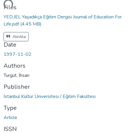
ding...
Files
YED.JEL Yaşadıkça Eğitim Dergisi Journal of Education For
Life.pdf
(4.45 MB)
Alıntıla
Date
1997-11-02
Authors
Turgut, İhsan
Publisher
İstanbul Kültür Üniversitesi / Eğitim Fakültesi
Type
Article
ISSN