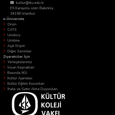
kultur@iku.edu.tr
E5 Karayolu üzeri Bakırköy
34158 İstanbul
e-Üniversite
Orion
CATS
Unidocs
Unitime
Açık Erişim
Diğer Servisler
Ziyaretciler İçin
Yerleşkelerimiz
İnsan Kaynakları
Basında İKÜ
Kültür Ajandası
Kültür Eğitim Kurumları
İhale ve Satın Alma Duyuruları