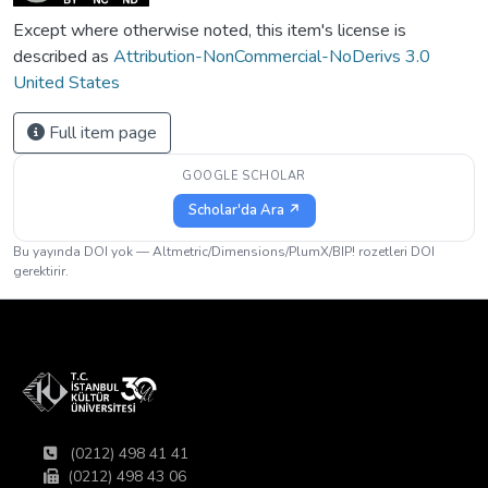
Except where otherwise noted, this item's license is
described as
Attribution-NonCommercial-NoDerivs 3.0
United States
Full item page
GOOGLE SCHOLAR
Scholar'da Ara ↗
Bu yayında DOI yok — Altmetric/Dimensions/PlumX/BIP! rozetleri DOI
gerektirir.
(0212) 498 41 41
(0212) 498 43 06