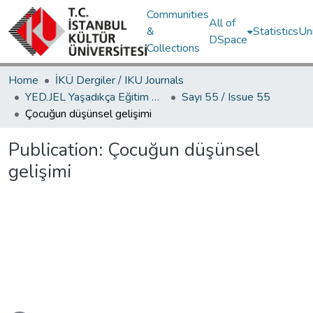
Communities
All of
&
Statistics
Un
DSpace
Collections
Home
İKÜ Dergiler / IKU Journals
YED.JEL Yaşadıkça Eğitim Dergisi / Journal of Education For Life
Sayı 55 / Issue 55
Çocuğun düşünsel gelişimi
Publication:
Çocuğun düşünsel
gelişimi