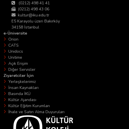
(0212) 498 41 41
(0212) 498 43 06
kultur@iku.edu.tr
E5 Karayolu üzeri Bakırköy
34158 İstanbul
e-Üniversite
Orion
CATS
Unidocs
Unitime
Açık Erişim
Diğer Servisler
Ziyaretciler İçin
Yerleşkelerimiz
İnsan Kaynakları
Basında İKÜ
Kültür Ajandası
Kültür Eğitim Kurumları
İhale ve Satın Alma Duyuruları