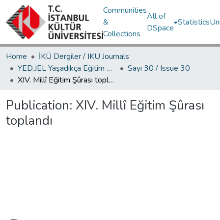
Communities
All of
&
Statistics
Un
DSpace
Collections
Home
İKÜ Dergiler / IKU Journals
YED.JEL Yaşadıkça Eğitim Dergisi / Journal of Education For Life
Sayı 30 / Issue 30
XIV. Millî Eğitim Şûrası toplandı
Publication:
XIV. Millî Eğitim Şûrası
toplandı
Loading...