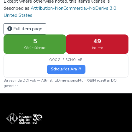
Except where otherwise noted, this item's license is
described as
Attribution-NonCommercial-NoDerivs 3.0
United States
Full item page
5
49
Görüntülenme
İndirme
GOOGLE SCHOLAR
Scholar'da Ara ↗
Bu yayında DOI yok — Altmetric/Dimensions/PlumX/BIP! rozetleri DOI
gerektirir.